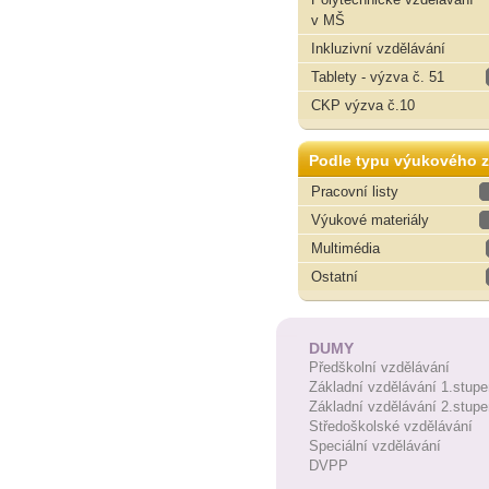
v MŠ
Inkluzivní vzdělávání
Tablety - výzva č. 51
CKP výzva č.10
Podle typu výukového z
Pracovní listy
Výukové materiály
Multimédia
Ostatní
DUMY
Předškolní vzdělávání
Základní vzdělávání 1.stupe
Základní vzdělávání 2.stupe
Středoškolské vzdělávání
Speciální vzdělávání
DVPP