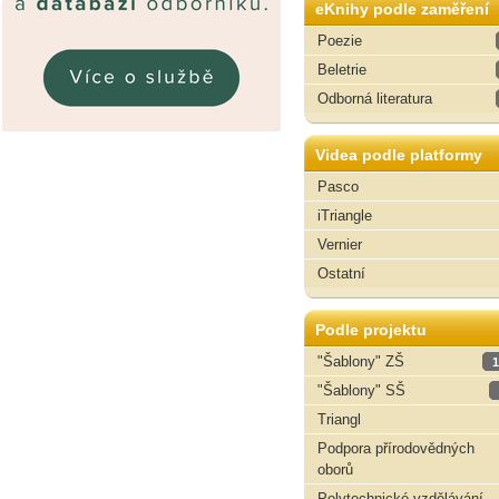
eKnihy podle zaměření
Poezie
Beletrie
Odborná literatura
Videa podle platformy
Pasco
iTriangle
Vernier
Ostatní
Podle projektu
"Šablony" ZŠ
1
"Šablony" SŠ
Triangl
Podpora přírodovědných
oborů
Polytechnické vzdělávání