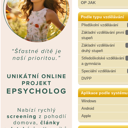
OP JAK
Podle typu vzdělávání
Předškolní vzdělávání
Základní vzdělávání první
stupeň
Základní vzdělávání
druhý stupeň
Středoškolské vzdělávání
a gymnázia
Speciální vzdělávání
DVPP
Aplikace podle systému
Windows
Android
Apple