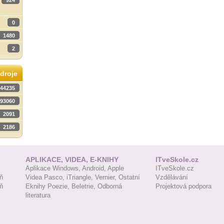
924
0
1480
2
droje
44235
93060
2091
2186
APLIKACE, VIDEA, E-KNIHY
ITveSkole.cz
Aplikace Windows,
Android,
Apple
ITveSkole.cz
ň
Videa Pasco,
iTriangle,
Vernier,
Ostatní
Vzdělávání
ň
Eknihy Poezie,
Beletrie,
Odborná
Projektová podpora
literatura