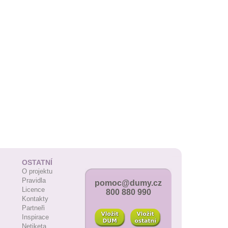
OSTATNÍ
O projektu
Pravidla
pomoc@dumy.cz
Licence
800 880 990
Kontakty
Partneři
Inspirace
Netiketa