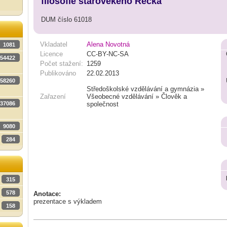
filosofie starověkého Řecka
DUM číslo 61018
Vkladatel
Alena Novotná
1081
Licence
CC-BY-NC-SA
54422
Počet stažení:
1259
Publikováno
22.02.2013
58260
Středoškolské vzdělávání a gymnázia »
Zařazení
Všeobecné vzdělávání » Člověk a
37086
společnost
9080
284
315
578
Anotace:
prezentace s výkladem
158