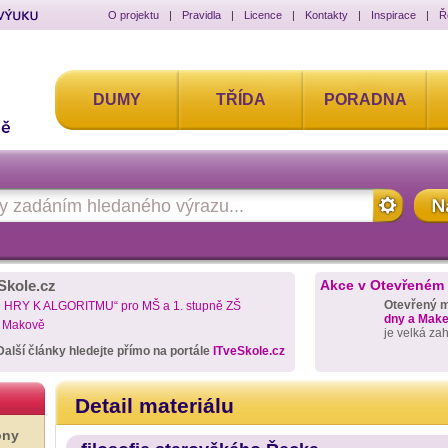
O projektu
|
Pravidla
|
Licence
|
Kontakty
|
Inspirace
|
Ř
DUMY
TŘÍDA
PORADNA
Skole.cz
Akce v Otevřeném
Otevřený 
D HRY K ALGORITMU“ pro MŠ a 1. stupně ZŠ
dny a Maker
a Makově
je velká za
Další články hledejte přímo na portále
ITveSkole.cz
Detail materiálu
ony