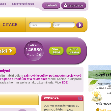
ekli o
|
Zapomenuté heslo
CITACE
Celkem
146880
Materiálů
 mlýně
mlýn
nabízí dětem
zájmové kroužky, pedagogům projektové
 Space a rodičům fit a relax akce
v obci Kačice. K dispozici
hrada s herními prvky a jako zázemí jurta. Více
ZDE
.
PODPORA
DUMY/Technická/Projekty EU
pomoc@dumy.cz