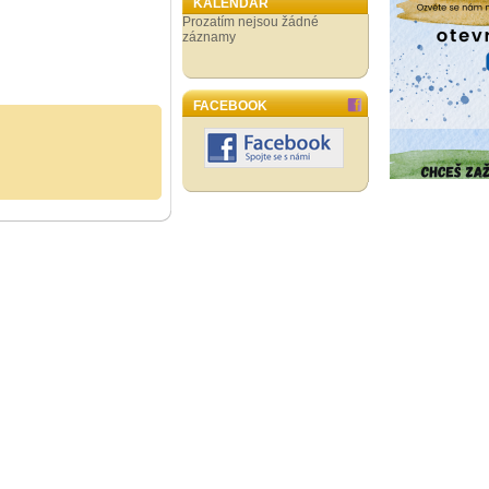
KALENDÁŘ
Prozatím nejsou žádné
záznamy
FACEBOOK