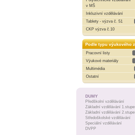
v MŠ
Inkluzivní vzdělávání
Tablety - výzva č. 51
CKP výzva č.10
Podle typu výukového z
Pracovní listy
Výukové materiály
Multimédia
Ostatní
DUMY
Předškolní vzdělávání
Základní vzdělávání 1.stupe
Základní vzdělávání 2.stupe
Středoškolské vzdělávání
Speciální vzdělávání
DVPP