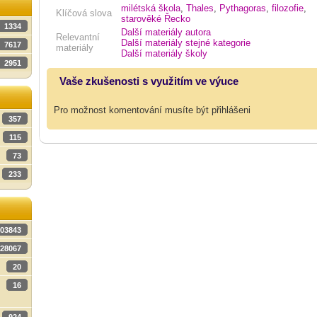
milétská škola
,
Thales
,
Pythagoras
,
filozofie
,
Klíčová slova
starověké Řecko
1334
Další materiály autora
Relevantní
Další materiály stejné kategorie
7617
materiály
Další materiály školy
2951
Vaše zkušenosti s využitím ve výuce
Pro možnost komentování musíte být přihlášeni
357
115
73
233
03843
28067
20
16