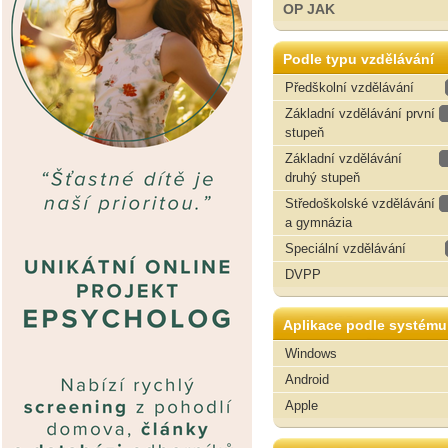
OP JAK
Podle typu vzdělávání
Předškolní vzdělávání
Základní vzdělávání první
stupeň
Základní vzdělávání
druhý stupeň
Středoškolské vzdělávání
a gymnázia
Speciální vzdělávání
DVPP
Aplikace podle systému
Windows
Android
Apple