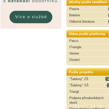
eKnihy podle zaměření
Poezie
Beletrie
Odborná literatura
Videa podle platformy
Pasco
iTriangle
Vernier
Ostatní
Podle projektu
"Šablony" ZŠ
1
"Šablony" SŠ
Triangl
Podpora přírodovědných
oborů
Polytechnické vzdělávání