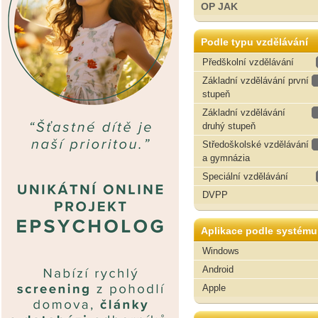
OP JAK
Podle typu vzdělávání
Předškolní vzdělávání
Základní vzdělávání první
stupeň
Základní vzdělávání
druhý stupeň
Středoškolské vzdělávání
a gymnázia
Speciální vzdělávání
DVPP
Aplikace podle systému
Windows
Android
Apple