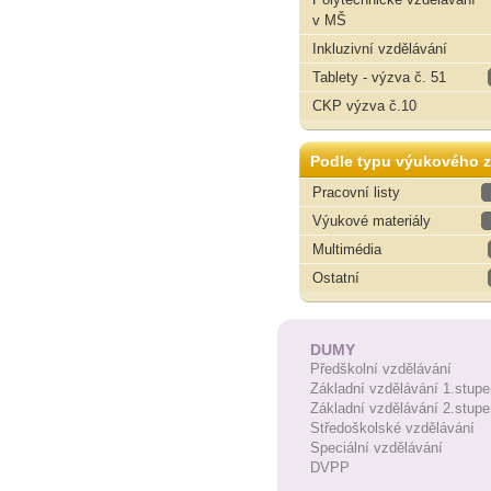
v MŠ
Inkluzivní vzdělávání
Tablety - výzva č. 51
CKP výzva č.10
Podle typu výukového z
Pracovní listy
Výukové materiály
Multimédia
Ostatní
DUMY
Předškolní vzdělávání
Základní vzdělávání 1.stupe
Základní vzdělávání 2.stupe
Středoškolské vzdělávání
Speciální vzdělávání
DVPP