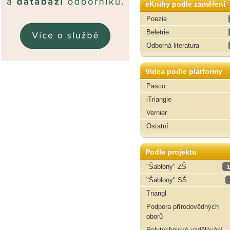
eKnihy podle zaměření
Poezie
Beletrie
Odborná literatura
Videa podle platformy
Pasco
iTriangle
Vernier
Ostatní
Podle projektu
"Šablony" ZŠ
1
"Šablony" SŠ
Triangl
Podpora přírodovědných
oborů
Polytechnické vzdělávání