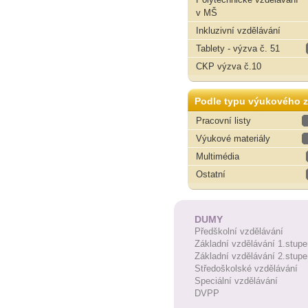
v MŠ
Inkluzivní vzdělávání
Tablety - výzva č. 51
CKP výzva č.10
Podle typu výukového z
Pracovní listy
Výukové materiály
Multimédia
Ostatní
DUMY
Předškolní vzdělávání
Základní vzdělávání 1.stupe
Základní vzdělávání 2.stupe
Středoškolské vzdělávání
Speciální vzdělávání
DVPP