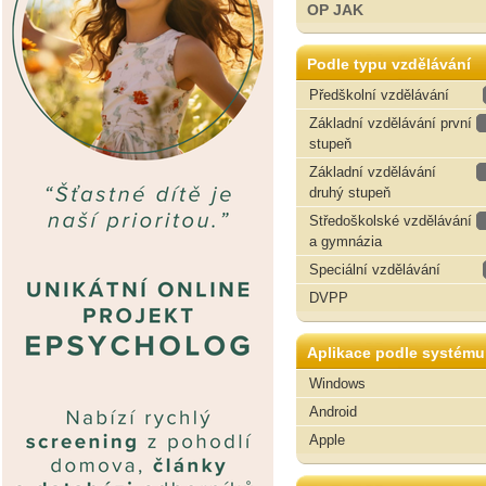
OP JAK
Podle typu vzdělávání
Předškolní vzdělávání
Základní vzdělávání první
stupeň
Základní vzdělávání
druhý stupeň
Středoškolské vzdělávání
a gymnázia
Speciální vzdělávání
DVPP
Aplikace podle systému
Windows
Android
Apple