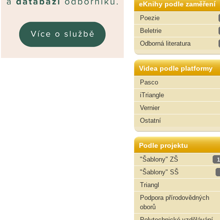
eKnihy podle zaměření
Poezie
Beletrie
Odborná literatura
Videa podle platformy
Pasco
iTriangle
Vernier
Ostatní
Podle projektu
"Šablony" ZŠ
1
"Šablony" SŠ
Triangl
Podpora přírodovědných
oborů
Polytechnické vzdělávání