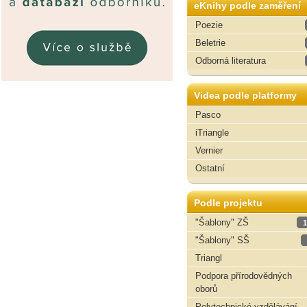
eKnihy podle zaměření
Poezie
Beletrie
Odborná literatura
Videa podle platformy
Pasco
iTriangle
Vernier
Ostatní
Podle projektu
"Šablony" ZŠ
1
"Šablony" SŠ
Triangl
Podpora přírodovědných
oborů
Polytechnické vzdělávání