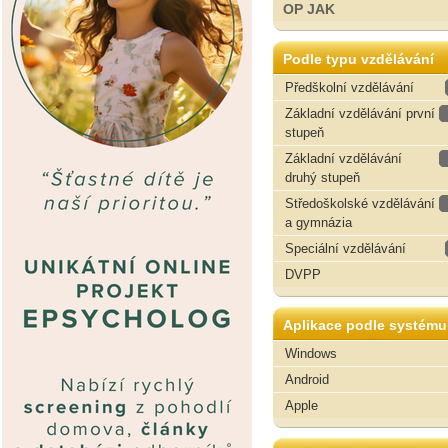
OP JAK
Podle typu vzdělávání
Předškolní vzdělávání
Základní vzdělávání první
stupeň
Základní vzdělávání
druhý stupeň
Středoškolské vzdělávání
a gymnázia
Speciální vzdělávání
DVPP
Aplikace podle systému
Windows
Android
Apple