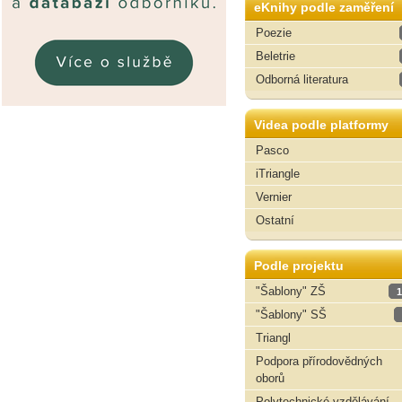
eKnihy podle zaměření
Poezie
Beletrie
Odborná literatura
Videa podle platformy
Pasco
iTriangle
Vernier
Ostatní
Podle projektu
"Šablony" ZŠ
1
"Šablony" SŠ
Triangl
Podpora přírodovědných
oborů
Polytechnické vzdělávání