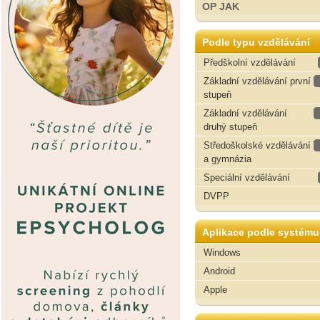
OP JAK
Podle typu vzdělávání
Předškolní vzdělávání
Základní vzdělávání první
stupeň
Základní vzdělávání
druhý stupeň
Středoškolské vzdělávání
a gymnázia
Speciální vzdělávání
DVPP
Aplikace podle systému
Windows
Android
Apple