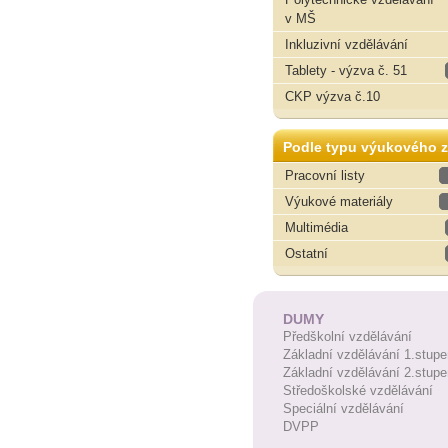
v MŠ
Inkluzivní vzdělávání
Tablety - výzva č. 51
CKP výzva č.10
Podle typu výukového z
Pracovní listy
Výukové materiály
Multimédia
Ostatní
DUMY
Předškolní vzdělávání
Základní vzdělávání 1.stupe
Základní vzdělávání 2.stupe
Středoškolské vzdělávání
Speciální vzdělávání
DVPP