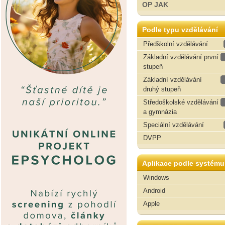
OP JAK
Podle typu vzdělávání
Předškolní vzdělávání
Základní vzdělávání první
stupeň
Základní vzdělávání
druhý stupeň
Středoškolské vzdělávání
a gymnázia
Speciální vzdělávání
DVPP
Aplikace podle systému
Windows
Android
Apple