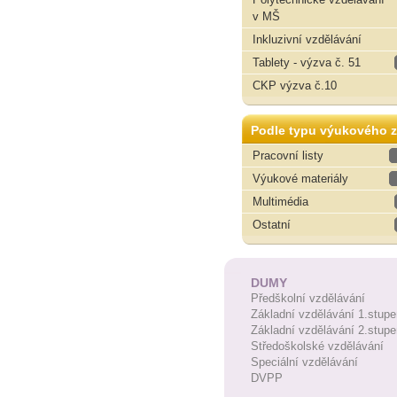
v MŠ
Inkluzivní vzdělávání
Tablety - výzva č. 51
CKP výzva č.10
Podle typu výukového z
Pracovní listy
Výukové materiály
Multimédia
Ostatní
DUMY
Předškolní vzdělávání
Základní vzdělávání 1.stupe
Základní vzdělávání 2.stupe
Středoškolské vzdělávání
Speciální vzdělávání
DVPP