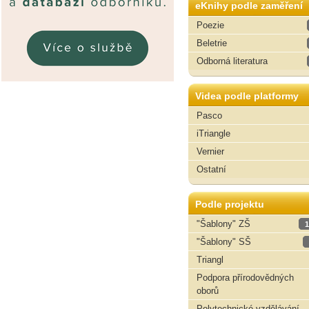
eKnihy podle zaměření
Poezie
Beletrie
Odborná literatura
Videa podle platformy
Pasco
iTriangle
Vernier
Ostatní
Podle projektu
"Šablony" ZŠ
1
"Šablony" SŠ
Triangl
Podpora přírodovědných
oborů
Polytechnické vzdělávání