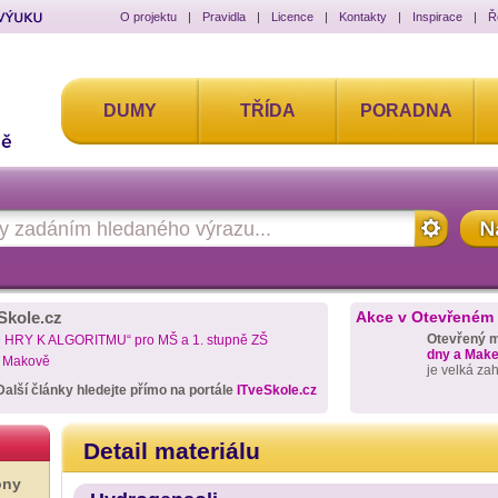
O projektu
|
Pravidla
|
Licence
|
Kontakty
|
Inspirace
|
Ř
DUMY
TŘÍDA
PORADNA
Skole.cz
Akce v Otevřeném
Otevřený 
D HRY K ALGORITMU“ pro MŠ a 1. stupně ZŠ
dny a Maker
a Makově
je velká za
Další články hledejte přímo na portále
ITveSkole.cz
Detail materiálu
ony