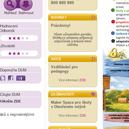
800 880 990
NOVINKY
Prázdniny!
Hodnocení
Odborník
Všem uživatelům portálu
DUMy.cz přejeme příjemný
odpočinek a krásné letní
zážitky.
Uživatelé
AKCE
Vzdělávání pro
Doporučte DUM
pedagogy
Více informací
ZDE
.
Citujte DUM
ZAJÍMAVOSTI
Klikněte ZDE
Maker Space pro školy
v Otevřeném mlýně
žáků s nejznámějšími
Více informací
ZDE
.