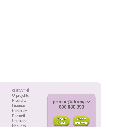
OSTATNÍ
O projektu
Pravidla
pomoc@dumy.cz
Licence
800 880 990
Kontakty
Partneři
Inspirace
Netiketa