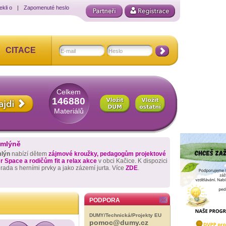
ekli o
|
Zapomenuté heslo
CITACE
Celkem
146880
Materiálů
 mlýně
mlýn
nabízí dětem
zájmové kroužky, pedagogům projektové
 Space a rodičům fit a relax akce
v obci Kačice. K dispozici
hrada s herními prvky a jako zázemí jurta. Více
ZDE
.
PODPORA
DUMY/Technická/Projekty EU
pomoc@dumy.cz