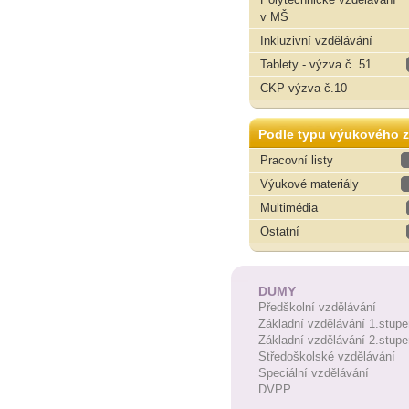
v MŠ
Inkluzivní vzdělávání
Tablety - výzva č. 51
CKP výzva č.10
Podle typu výukového z
Pracovní listy
Výukové materiály
Multimédia
Ostatní
DUMY
Předškolní vzdělávání
Základní vzdělávání 1.stupe
Základní vzdělávání 2.stupe
Středoškolské vzdělávání
Speciální vzdělávání
DVPP