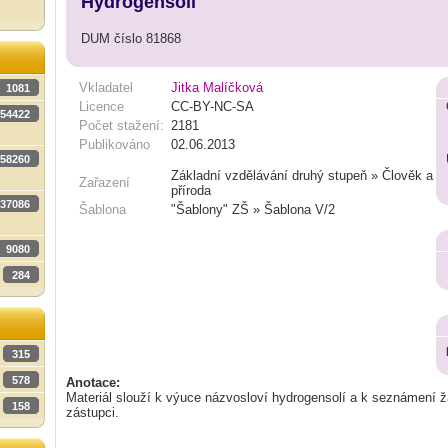
Hydrogensoli
DUM číslo 81868
Vkladatel
Jitka Malíčková
1081
Licence
CC-BY-NC-SA
54422
Počet stažení:
2181
Publikováno
02.06.2013
58260
Základní vzdělávání druhý stupeň » Člověk a
Zařazení
příroda
37086
Šablona
"Šablony" ZŠ » Šablona V/2
9080
284
315
578
Anotace:
Materiál slouží k výuce názvosloví hydrogensolí a k seznámení 
158
zástupci.