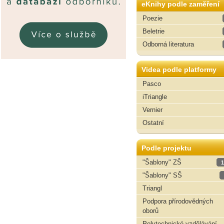
eKnihy podle zaměření
Poezie
Beletrie
Odborná literatura
Videa podle platformy
Pasco
iTriangle
Vernier
Ostatní
Podle projektu
"Šablony" ZŠ
1
"Šablony" SŠ
Triangl
Podpora přírodovědných
oborů
Polytechnické vzdělávání