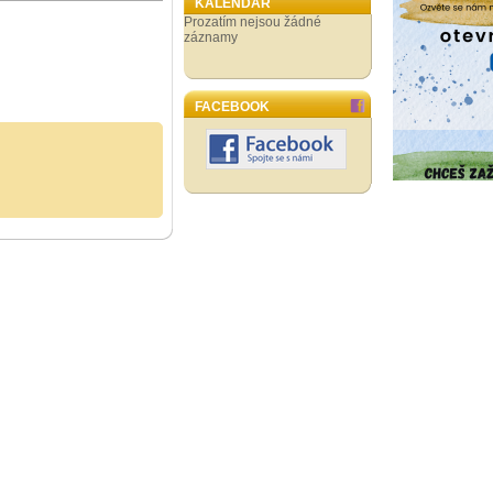
KALENDÁŘ
Prozatím nejsou žádné
záznamy
FACEBOOK