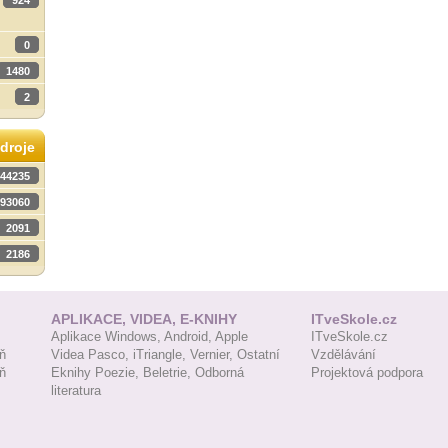
924
0
1480
2
droje
44235
93060
2091
2186
APLIKACE, VIDEA, E-KNIHY
ITveSkole.cz
Aplikace Windows,
Android,
Apple
ITveSkole.cz
ň
Videa Pasco,
iTriangle,
Vernier,
Ostatní
Vzdělávání
ň
Eknihy Poezie,
Beletrie,
Odborná
Projektová podpora
literatura