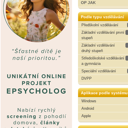
OP JAK
Podle typu vzdělávání
Předškolní vzdělávání
Základní vzdělávání první
stupeň
Základní vzdělávání
druhý stupeň
Středoškolské vzdělávání
a gymnázia
Speciální vzdělávání
DVPP
Aplikace podle systému
Windows
Android
Apple