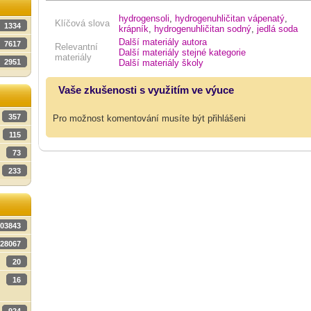
hydrogensoli
,
hydrogenuhličitan vápenatý
,
Klíčová slova
1334
krápník
,
hydrogenuhličitan sodný
,
jedlá soda
Další materiály autora
7617
Relevantní
Další materiály stejné kategorie
materiály
Další materiály školy
2951
Vaše zkušenosti s využitím ve výuce
357
Pro možnost komentování musíte být přihlášeni
115
73
233
03843
28067
20
16