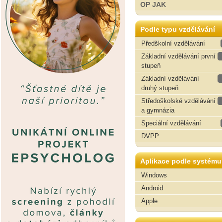
OP JAK
Podle typu vzdělávání
Předškolní vzdělávání
Základní vzdělávání první
stupeň
Základní vzdělávání
druhý stupeň
Středoškolské vzdělávání
a gymnázia
Speciální vzdělávání
DVPP
Aplikace podle systému
Windows
Android
Apple