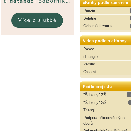
eKnihy podle zaměření
Poezie
Beletrie
Odborná literatura
Videa podle platformy
Pasco
iTriangle
Vernier
Ostatní
Podle projektu
"Šablony" ZŠ
1
"Šablony" SŠ
Triangl
Podpora přírodovědných
oborů
Polytechnické vzdělávání