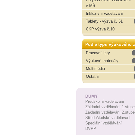
v MŠ
Inkluzivní vzdělávání
Tablety - výzva č. 51
CKP výzva č.10
Podle typu výukového z
Pracovní listy
Výukové materiály
Multimédia
Ostatní
DUMY
Předškolní vzdělávání
Základní vzdělávání 1.stupe
Základní vzdělávání 2.stupe
Středoškolské vzdělávání
Speciální vzdělávání
DVPP