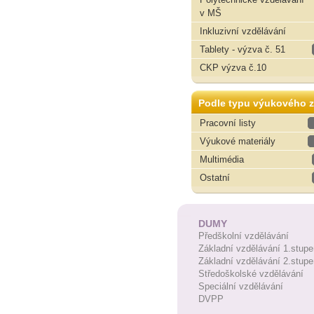
v MŠ
Inkluzivní vzdělávání
Tablety - výzva č. 51
CKP výzva č.10
Podle typu výukového z
Pracovní listy
Výukové materiály
Multimédia
Ostatní
DUMY
Předškolní vzdělávání
Základní vzdělávání 1.stupe
Základní vzdělávání 2.stupe
Středoškolské vzdělávání
Speciální vzdělávání
DVPP