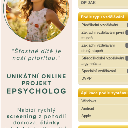
OP JAK
Podle typu vzdělávání
Předškolní vzdělávání
Základní vzdělávání první
stupeň
Základní vzdělávání
druhý stupeň
Středoškolské vzdělávání
a gymnázia
Speciální vzdělávání
DVPP
Aplikace podle systému
Windows
Android
Apple