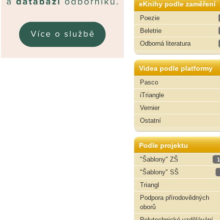
eKnihy podle zaměření
Poezie
Beletrie
Odborná literatura
Videa podle platformy
Pasco
iTriangle
Vernier
Ostatní
Podle projektu
"Šablony" ZŠ
1
"Šablony" SŠ
Triangl
Podpora přírodovědných
oborů
Polytechnické vzdělávání