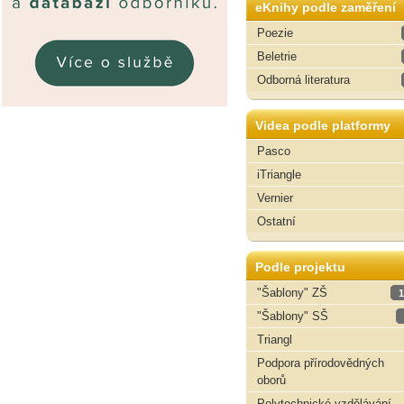
eKnihy podle zaměření
Poezie
Beletrie
Odborná literatura
Videa podle platformy
Pasco
iTriangle
Vernier
Ostatní
Podle projektu
"Šablony" ZŠ
1
"Šablony" SŠ
Triangl
Podpora přírodovědných
oborů
Polytechnické vzdělávání