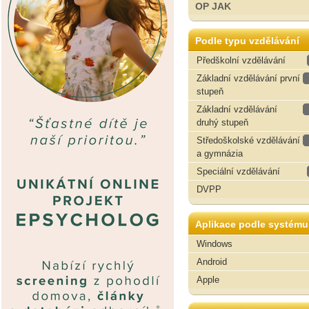
OP JAK
Podle typu vzdělávání
Předškolní vzdělávání
Základní vzdělávání první
stupeň
Základní vzdělávání
druhý stupeň
Středoškolské vzdělávání
a gymnázia
Speciální vzdělávání
DVPP
Aplikace podle systému
Windows
Android
Apple