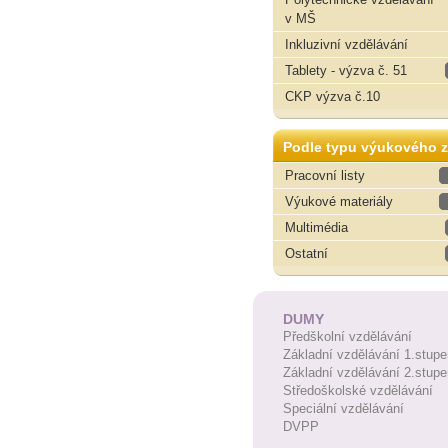
v MŠ
Inkluzivní vzdělávání
Tablety - výzva č. 51
CKP výzva č.10
Podle typu výukového z
Pracovní listy
Výukové materiály
Multimédia
Ostatní
DUMY
Předškolní vzdělávání
Základní vzdělávání 1.stupe
Základní vzdělávání 2.stupe
Středoškolské vzdělávání
Speciální vzdělávání
DVPP