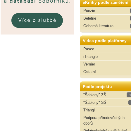
eKnihy podle zaměření
Poezie
Beletrie
Odborná literatura
Videa podle platformy
Pasco
iTriangle
Vernier
Ostatní
Podle projektu
"Šablony" ZŠ
1
"Šablony" SŠ
Triangl
Podpora přírodovědných
oborů
Polytechnické vzdělávání