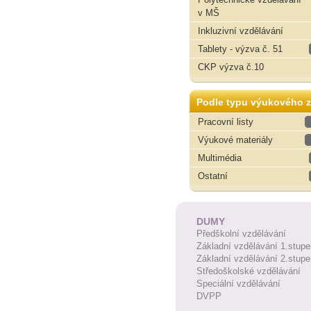
v MŠ
Inkluzivní vzdělávání
Tablety - výzva č. 51
CKP výzva č.10
Podle typu výukového z
Pracovní listy
Výukové materiály
Multimédia
Ostatní
DUMY
Předškolní vzdělávání
Základní vzdělávání 1.stupe
Základní vzdělávání 2.stupe
Středoškolské vzdělávání
Speciální vzdělávání
DVPP