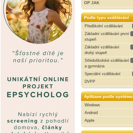
OP JAK
Podle typu vzdělávání
Předškolní vzdělávání
Základní vzdělávání první
stupeň
Základní vzdělávání
druhý stupeň
Středoškolské vzdělávání
a gymnázia
Speciální vzdělávání
DVPP
Aplikace podle systému
Windows
Android
Apple