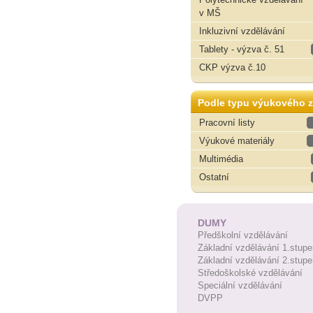
v MŠ
Inkluzivní vzdělávání
Tablety - výzva č. 51
CKP výzva č.10
Podle typu výukového z
Pracovní listy
Výukové materiály
Multimédia
Ostatní
DUMY
Předškolní vzdělávání
Základní vzdělávání 1.stupe
Základní vzdělávání 2.stupe
Středoškolské vzdělávání
Speciální vzdělávání
DVPP