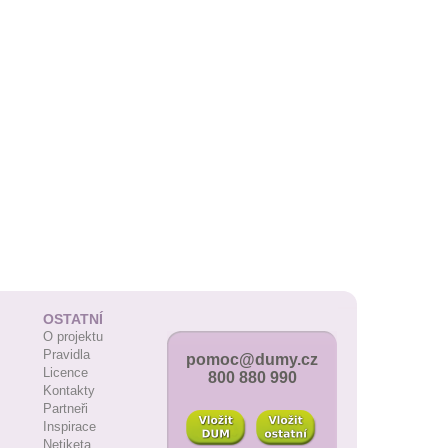
OSTATNÍ
O projektu
Pravidla
pomoc@dumy.cz
Licence
800 880 990
Kontakty
Partneři
Inspirace
Netiketa