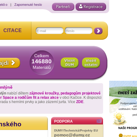
ekli o
|
Zapomenuté heslo
CITACE
Celkem
146880
Materiálů
 mlýně
mlýn
nabízí dětem
zájmové kroužky, pedagogům projektové
 Space a rodičům fit a relax akce
v obci Kačice. K dispozici
hrada s herními prvky a jako zázemí jurta. Více
ZDE
.
PODPORA
enského
DUMY/Technická/Projekty EU
pomoc@dumy.cz