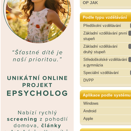
OP JAK
Podle typu vzdělávání
Předškolní vzdělávání
Základní vzdělávání první
stupeň
Základní vzdělávání
druhý stupeň
Středoškolské vzdělávání
a gymnázia
Speciální vzdělávání
DVPP
Aplikace podle systému
Windows
Android
Apple