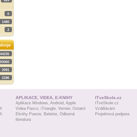
924
0
1480
2
droje
44235
93060
2091
2186
APLIKACE, VIDEA, E-KNIHY
ITveSkole.cz
Aplikace Windows,
Android,
Apple
ITveSkole.cz
ň
Videa Pasco,
iTriangle,
Vernier,
Ostatní
Vzdělávání
ň
Eknihy Poezie,
Beletrie,
Odborná
Projektová podpora
literatura