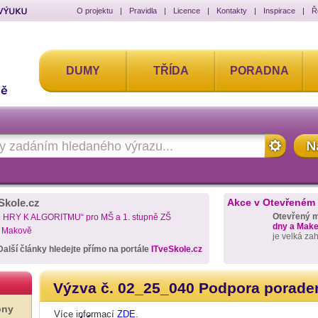
O projektu
|
Pravidla
|
Licence
|
Kontakty
|
Inspirace
|
Ř
DUMY
TŘÍDA
PORADNA
Skole.cz
Akce v Otevřeném
Otevřený 
D HRY K ALGORITMU“ pro MŠ a 1. stupně ZŠ
dny a Maker
a Makově
je velká za
Další články hledejte přímo na portále
ITveSkole.cz
Výzva č. 02_25_040 Podpora porad
ony
Více informací
ZDE
.