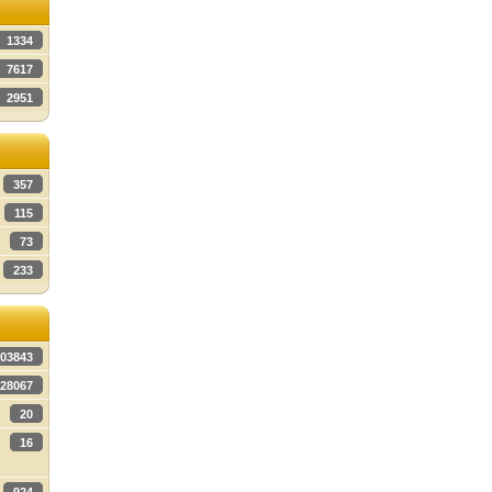
1334
7617
2951
357
115
73
233
03843
28067
20
16