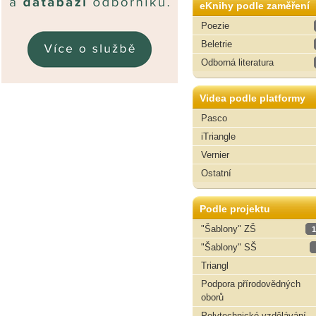
eKnihy podle zaměření
Poezie
Beletrie
Odborná literatura
Videa podle platformy
Pasco
iTriangle
Vernier
Ostatní
Podle projektu
"Šablony" ZŠ
1
"Šablony" SŠ
Triangl
Podpora přírodovědných
oborů
Polytechnické vzdělávání