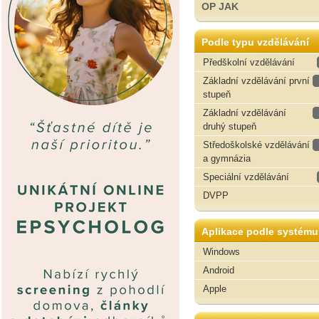
OP JAK
Podle typu vzdělávání
Předškolní vzdělávání
Základní vzdělávání první
stupeň
Základní vzdělávání
druhý stupeň
Středoškolské vzdělávání
a gymnázia
Speciální vzdělávání
DVPP
Aplikace podle systému
Windows
Android
Apple