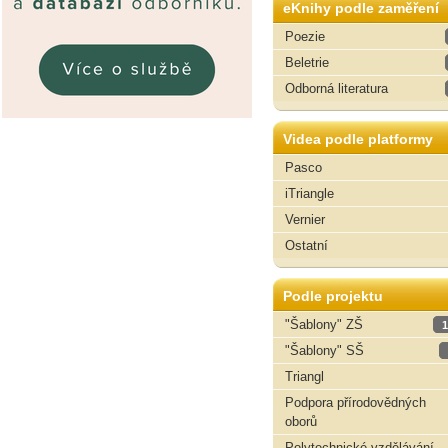
eKnihy podle zaměření
Poezie
Beletrie
Odborná literatura
Videa podle platformy
Pasco
iTriangle
Vernier
Ostatní
Podle projektu
"Šablony" ZŠ
1
"Šablony" SŠ
Triangl
Podpora přírodovědných
oborů
Polytechnické vzdělávání