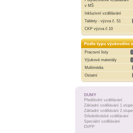
v MŠ
Inkluzivní vzdělávání
Tablety - výzva č. 51
CKP výzva č.10
Podle typu výukového z
Pracovní listy
Výukové materiály
Multimédia
Ostatní
DUMY
Předškolní vzdělávání
Základní vzdělávání 1.stupe
Základní vzdělávání 2.stupe
Středoškolské vzdělávání
Speciální vzdělávání
DVPP