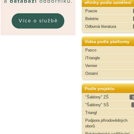
eKnihy podle zaměření
Poezie
Beletrie
Odborná literatura
Videa podle platformy
Pasco
iTriangle
Vernier
Ostatní
Podle projektu
"Šablony" ZŠ
1
"Šablony" SŠ
Triangl
Podpora přírodovědných
oborů
Polytechnické vzdělávání