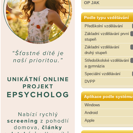
OP JAK
Podle typu vzdělávání
Předškolní vzdělávání
Základní vzdělávání první
stupeň
Základní vzdělávání
druhý stupeň
Středoškolské vzdělávání
a gymnázia
Speciální vzdělávání
DVPP
Aplikace podle systému
Windows
Android
Apple