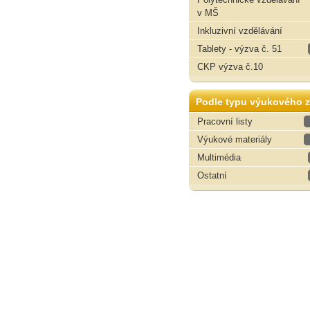
v MŠ
Inkluzivní vzdělávání
Tablety - výzva č. 51
CKP výzva č.10
Podle typu výukového z
Pracovní listy
Výukové materiály
Multimédia
Ostatní