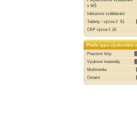
v MŠ
Inkluzivní vzdělávání
Tablety - výzva č. 51
CKP výzva č.10
Podle typu výukového z
Pracovní listy
Výukové materiály
Multimédia
Ostatní