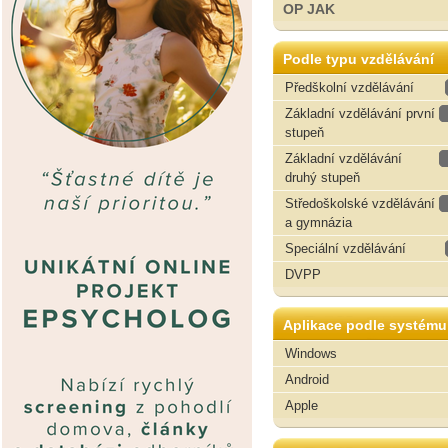
OP JAK
Podle typu vzdělávání
Předškolní vzdělávání
Základní vzdělávání první
stupeň
Základní vzdělávání
druhý stupeň
Středoškolské vzdělávání
a gymnázia
Speciální vzdělávání
DVPP
Aplikace podle systému
Windows
Android
Apple