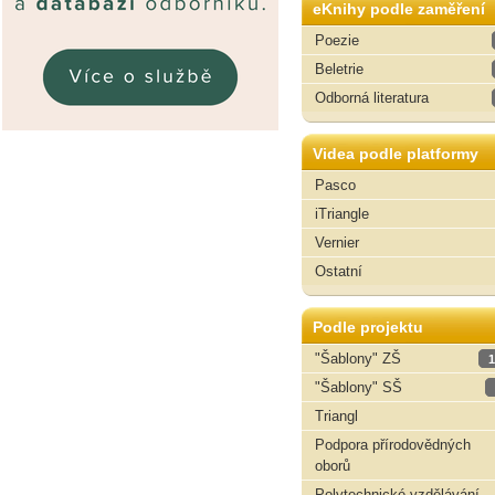
eKnihy podle zaměření
Poezie
Beletrie
Odborná literatura
Videa podle platformy
Pasco
iTriangle
Vernier
Ostatní
Podle projektu
"Šablony" ZŠ
1
"Šablony" SŠ
Triangl
Podpora přírodovědných
oborů
Polytechnické vzdělávání