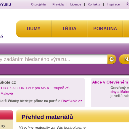
O projektu
|
Pravidla
|
Licence
|
Kontakty
|
Inspirace
|
Ř
DUMY
TŘÍDA
PORADNA
Skole.cz
Akce v Otevřeném
Otevřený 
D HRY K ALGORITMU“ pro MŠ a 1. stupně ZŠ
dny a Maker
a Makově
je velká za
Další články hledejte přímo na portále
ITveSkole.cz
Přehled materiálů
ony
Všechny materiály za Vás kontrolujeme