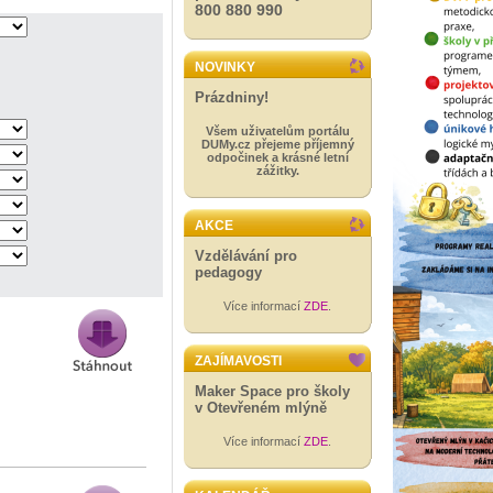
800 880 990
NOVINKY
Prázdniny!
Všem uživatelům portálu
DUMy.cz přejeme příjemný
odpočinek a krásné letní
zážitky.
AKCE
Vzdělávání pro
pedagogy
Více informací
ZDE
.
ZAJÍMAVOSTI
Maker Space pro školy
v Otevřeném mlýně
Více informací
ZDE
.