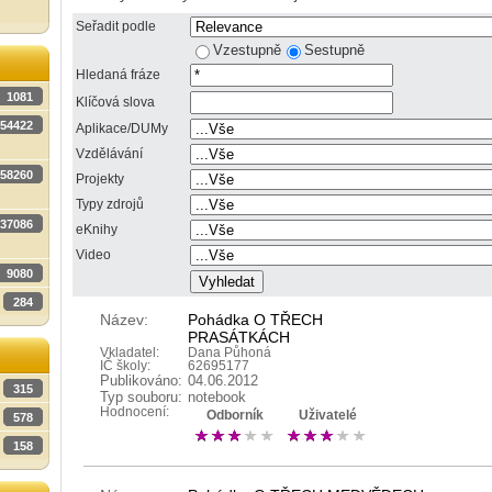
Seřadit podle
Vzestupně
Sestupně
Hledaná fráze
1081
Klíčová slova
54422
Aplikace/DUMy
Vzdělávání
58260
Projekty
Typy zdrojů
37086
eKnihy
Video
9080
284
Název:
Pohádka O TŘECH
PRASÁTKÁCH
Vkladatel:
Dana Půhoná
IČ školy:
62695177
Publikováno:
04.06.2012
315
Typ souboru:
notebook
Hodnocení:
Odborník
Uživatelé
578
158