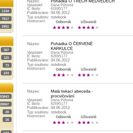
Název:
Pohádka O TŘECH MEDVĚDECH
Vkladatel:
Dana Půhoná
IČ školy:
62695177
1334
Publikováno:
04.06.2012
Typ souboru:
notebook
7617
Hodnocení:
Odborník
Uživatelé
2951
Název:
Pohádka O ČERVENÉ
KARKULCE
357
Vkladatel:
Dana Půhoná
IČ školy:
62695177
115
Publikováno:
04.06.2012
Typ souboru:
notebook
73
Hodnocení:
Odborník
Uživatelé
233
Název:
Malá tiskací abeceda -
procvičování
03843
Vkladatel:
Dana Půhoná
IČ školy:
62695177
28067
Publikováno:
04.06.2012
Typ souboru:
notebook
20
Hodnocení:
Odborník
Uživatelé
16