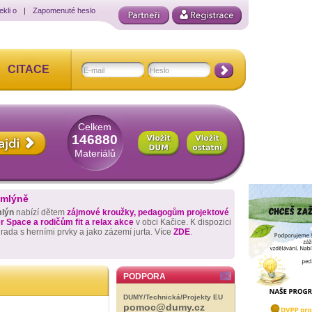
ekli o
|
Zapomenuté heslo
CITACE
Celkem
146880
Materiálů
 mlýně
mlýn
nabízí dětem
zájmové kroužky, pedagogům projektové
 Space a rodičům fit a relax akce
v obci Kačice. K dispozici
hrada s herními prvky a jako zázemí jurta. Více
ZDE
.
PODPORA
DUMY/Technická/Projekty EU
pomoc@dumy.cz