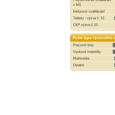
v MŠ
Inkluzivní vzdělávání
Tablety - výzva č. 51
CKP výzva č.10
Podle typu výukového z
Pracovní listy
Výukové materiály
Multimédia
Ostatní