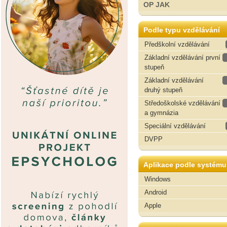
OP JAK
Podle typu vzdělávání
Předškolní vzdělávání
Základní vzdělávání první
stupeň
Základní vzdělávání
druhý stupeň
Středoškolské vzdělávání
a gymnázia
Speciální vzdělávání
DVPP
Aplikace podle systému
Windows
Android
Apple