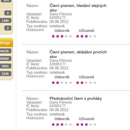
924
Název:
Čtení písmen, hledání stejných
slov
0
Vkladatel:
Dana Půhoná
IČ školy:
62695177
1480
Publikováno:
04.06.2012
Typ souboru:
notebook
2
Hodnocení:
Odborník
Uživatelé
droje
44235
Název:
Čtení písmen, skládání prvních
slov
93060
Vkladatel:
Dana Půhoná
IČ školy:
62695177
2091
Publikováno:
04.06.2012
Typ souboru:
notebook
2186
Hodnocení:
Odborník
Uživatelé
Název:
Předvánoční čtení s prvňáky
Vkladatel:
Dana Půhoná
IČ školy:
62695177
Publikováno:
04.06.2012
Typ souboru:
notebook
Hodnocení:
Odborník
Uživatelé