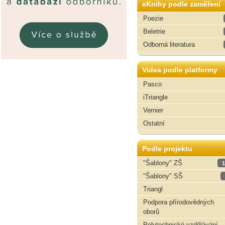
eKnihy podle zaměření
Poezie
Beletrie
Odborná literatura
Videa podle platformy
Pasco
iTriangle
Vernier
Ostatní
Podle projektu
"Šablony" ZŠ
1
"Šablony" SŠ
Triangl
Podpora přírodovědných
oborů
Polytechnické vzdělávání