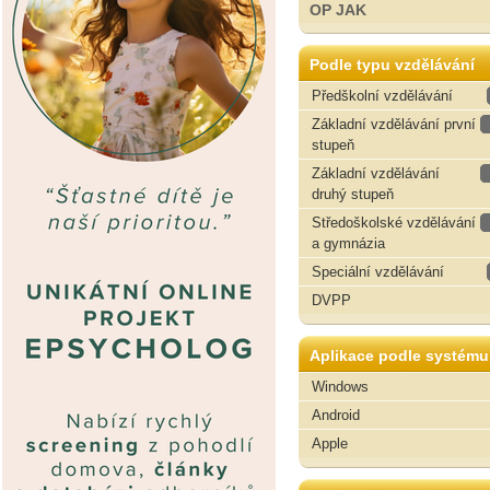
OP JAK
Podle typu vzdělávání
Předškolní vzdělávání
Základní vzdělávání první
stupeň
Základní vzdělávání
druhý stupeň
Středoškolské vzdělávání
a gymnázia
Speciální vzdělávání
DVPP
Aplikace podle systému
Windows
Android
Apple