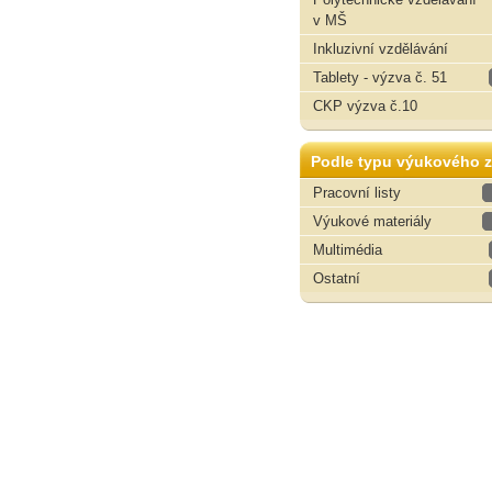
v MŠ
Inkluzivní vzdělávání
Tablety - výzva č. 51
CKP výzva č.10
Podle typu výukového z
Pracovní listy
Výukové materiály
Multimédia
Ostatní