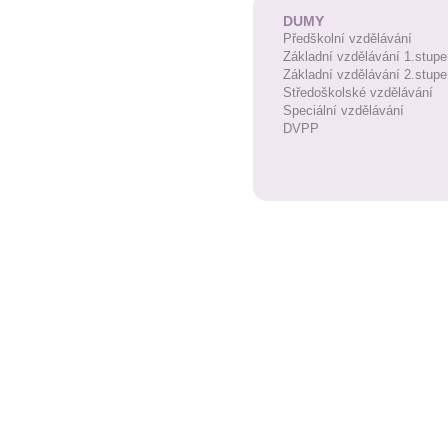
DUMY
Předškolní vzdělávání
Základní vzdělávání 1.stupe
Základní vzdělávání 2.stupe
Středoškolské vzdělávání
Speciální vzdělávání
DVPP