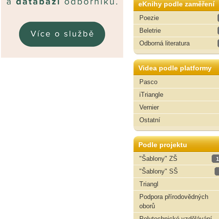
eKnihy podle zaměření
Poezie
Beletrie
Odborná literatura
Videa podle platformy
Pasco
iTriangle
Vernier
Ostatní
Podle projektu
"Šablony" ZŠ
1
"Šablony" SŠ
Triangl
Podpora přírodovědných
oborů
Polytechnické vzdělávání