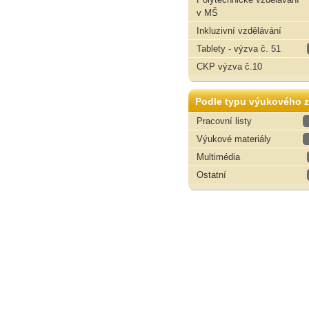
v MŠ
Inkluzivní vzdělávání
Tablety - výzva č. 51
CKP výzva č.10
Podle typu výukového z
Pracovní listy
Výukové materiály
Multimédia
Ostatní