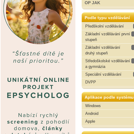
OP JAK
Podle typu vzdělávání
Předškolní vzdělávání
Základní vzdělávání první
stupeň
Základní vzdělávání
druhý stupeň
Středoškolské vzdělávání
a gymnázia
Speciální vzdělávání
DVPP
Aplikace podle systému
Windows
Android
Apple