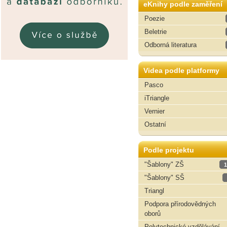
eKnihy podle zaměření
Poezie
Beletrie
Odborná literatura
Videa podle platformy
Pasco
iTriangle
Vernier
Ostatní
Podle projektu
"Šablony" ZŠ
1
"Šablony" SŠ
Triangl
Podpora přírodovědných
oborů
Polytechnické vzdělávání