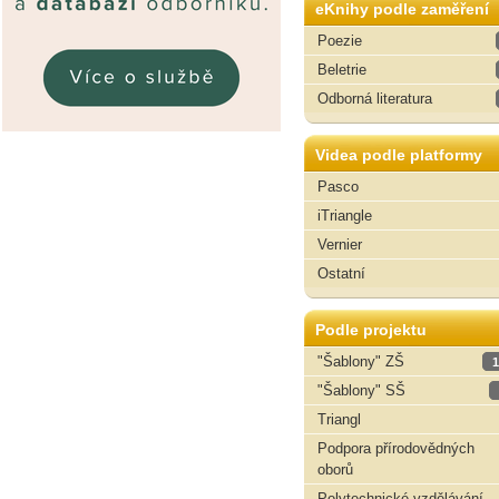
eKnihy podle zaměření
Poezie
Beletrie
Odborná literatura
Videa podle platformy
Pasco
iTriangle
Vernier
Ostatní
Podle projektu
"Šablony" ZŠ
1
"Šablony" SŠ
Triangl
Podpora přírodovědných
oborů
Polytechnické vzdělávání