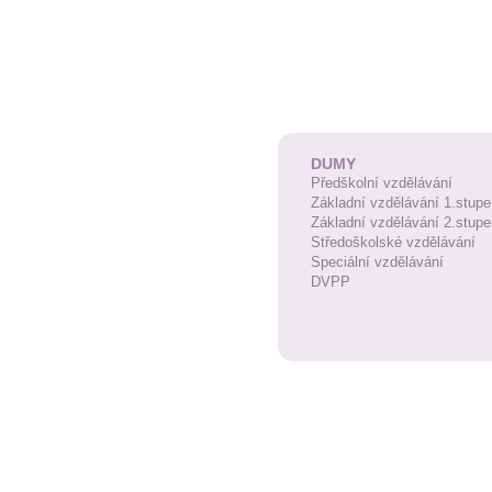
DUMY
Předškolní vzdělávání
Základní vzdělávání 1.stupe
Základní vzdělávání 2.stupe
Středoškolské vzdělávání
Speciální vzdělávání
DVPP