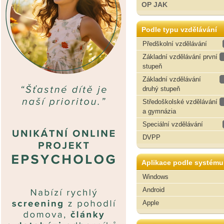
OP JAK
Podle typu vzdělávání
Předškolní vzdělávání
Základní vzdělávání první
stupeň
Základní vzdělávání
druhý stupeň
Středoškolské vzdělávání
a gymnázia
Speciální vzdělávání
DVPP
Aplikace podle systému
Windows
Android
Apple