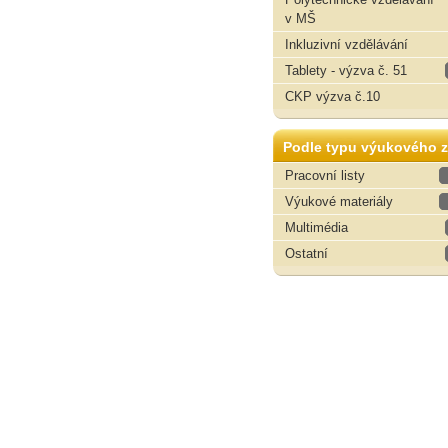
v MŠ
Inkluzivní vzdělávání
Tablety - výzva č. 51
CKP výzva č.10
Podle typu výukového z
Pracovní listy
Výukové materiály
Multimédia
Ostatní