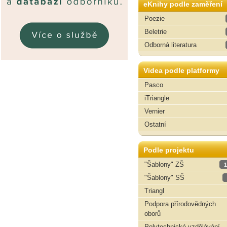
eKnihy podle zaměření
Poezie
Beletrie
Odborná literatura
Videa podle platformy
Pasco
iTriangle
Vernier
Ostatní
Podle projektu
"Šablony" ZŠ
1
"Šablony" SŠ
Triangl
Podpora přírodovědných
oborů
Polytechnické vzdělávání