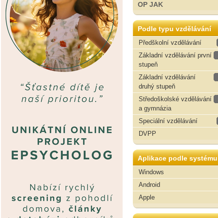
OP JAK
Podle typu vzdělávání
Předškolní vzdělávání
Základní vzdělávání první
stupeň
Základní vzdělávání
druhý stupeň
Středoškolské vzdělávání
a gymnázia
Speciální vzdělávání
DVPP
Aplikace podle systému
Windows
Android
Apple