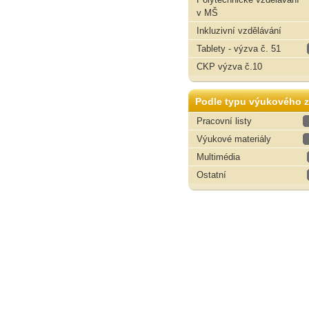
v MŠ
Inkluzivní vzdělávání
Tablety - výzva č. 51
CKP výzva č.10
Podle typu výukového z
Pracovní listy
Výukové materiály
Multimédia
Ostatní