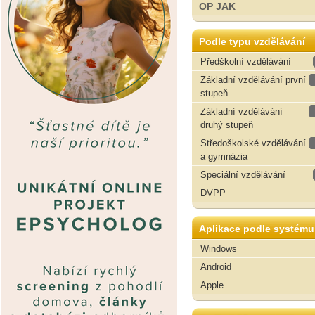
OP JAK
Podle typu vzdělávání
Předškolní vzdělávání
Základní vzdělávání první
stupeň
Základní vzdělávání
druhý stupeň
Středoškolské vzdělávání
a gymnázia
Speciální vzdělávání
DVPP
Aplikace podle systému
Windows
Android
Apple