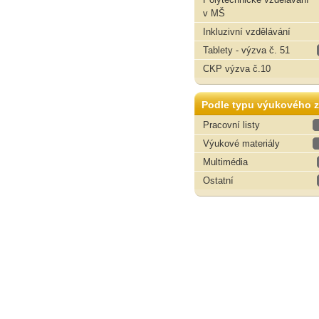
v MŠ
Inkluzivní vzdělávání
Tablety - výzva č. 51
CKP výzva č.10
Podle typu výukového z
Pracovní listy
Výukové materiály
Multimédia
Ostatní