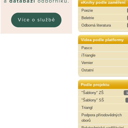
eKnihy podle zaměření
Poezie
Beletrie
Odborná literatura
Videa podle platformy
Pasco
iTriangle
Vernier
Ostatní
Podle projektu
"Šablony" ZŠ
1
"Šablony" SŠ
Triangl
Podpora přírodovědných
oborů
Polytechnické vzdělávání