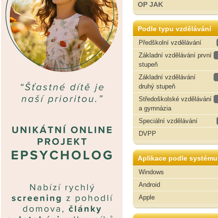
OP JAK
Podle typu vzdělávání
Předškolní vzdělávání
Základní vzdělávání první
stupeň
Základní vzdělávání
druhý stupeň
Středoškolské vzdělávání
a gymnázia
Speciální vzdělávání
DVPP
Aplikace podle systému
Windows
Android
Apple