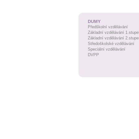
DUMY
Předškolní vzdělávání
Základní vzdělávání 1.stupe
Základní vzdělávání 2.stupe
Středoškolské vzdělávání
Speciální vzdělávání
DVPP