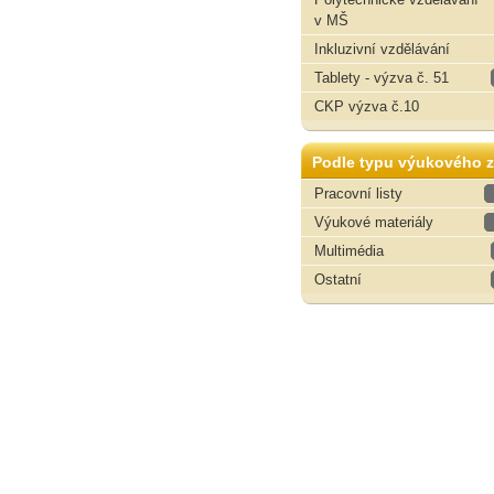
v MŠ
Inkluzivní vzdělávání
Tablety - výzva č. 51
CKP výzva č.10
Podle typu výukového z
Pracovní listy
Výukové materiály
Multimédia
Ostatní