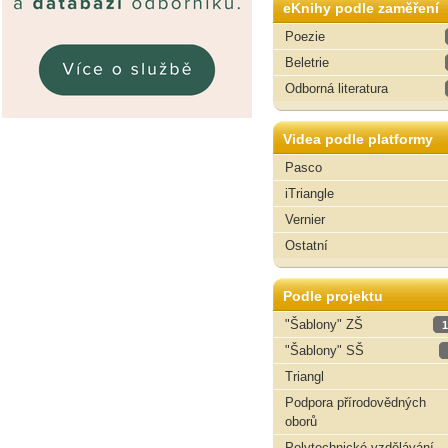
eKnihy podle zaměření
Poezie
Beletrie
Odborná literatura
Videa podle platformy
Pasco
iTriangle
Vernier
Ostatní
Podle projektu
"Šablony" ZŠ
1
"Šablony" SŠ
Triangl
Podpora přírodovědných
oborů
Polytechnické vzdělávání