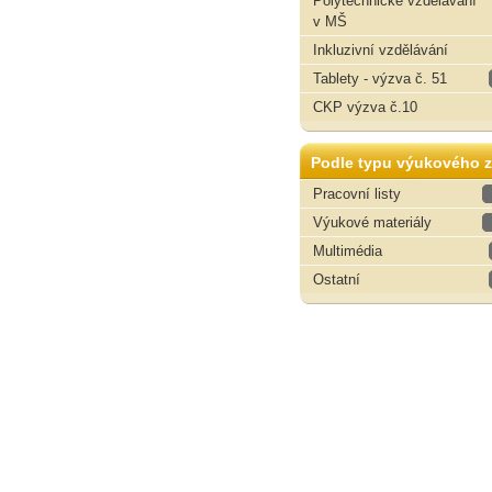
Polytechnické vzdělávání
v MŠ
Inkluzivní vzdělávání
Tablety - výzva č. 51
CKP výzva č.10
Podle typu výukového z
Pracovní listy
Výukové materiály
Multimédia
Ostatní