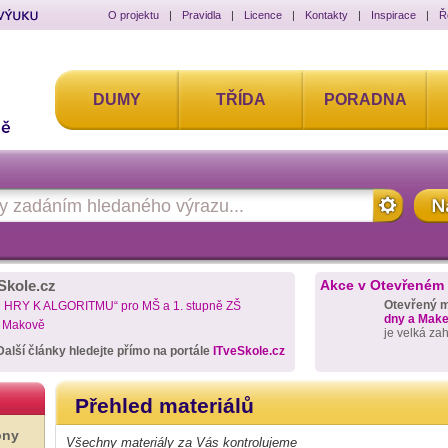
O projektu
|
Pravidla
|
Licence
|
Kontakty
|
Inspirace
|
Ř
DUMY
TŘÍDA
PORADNA
Skole.cz
Akce v Otevřeném
Otevřený 
D HRY K ALGORITMU“ pro MŠ a 1. stupně ZŠ
dny a Maker
a Makově
je velká za
Další články hledejte přímo na portále
ITveSkole.cz
Přehled materiálů
ony
Všechny materiály za Vás kontrolujeme