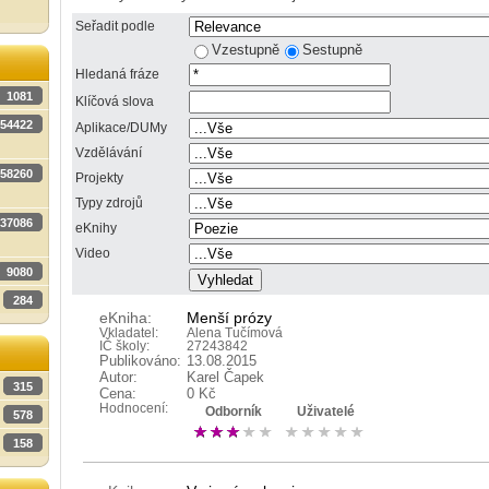
Seřadit podle
Vzestupně
Sestupně
Hledaná fráze
1081
Klíčová slova
54422
Aplikace/DUMy
Vzdělávání
58260
Projekty
Typy zdrojů
37086
eKnihy
Video
9080
284
eKniha:
Menší prózy
Vkladatel:
Alena Tučímová
IČ školy:
27243842
Publikováno:
13.08.2015
Autor:
Karel Čapek
315
Cena:
0 Kč
Hodnocení:
Odborník
Uživatelé
578
158