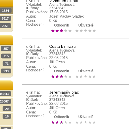
eKniha:
V zimním slunci
Vkladatel:
Alena Tučímová
IČ školy:
27243842
1334
Publikováno:
17.08.2015
Autor:
Josef Václav Sládek
7617
Cena:
0 Kč
Hodnocení:
Odborník
Uživatelé
2951
eKniha:
Cesta k mrazu
357
Vkladatel:
Alena Tučímová
IČ školy:
27243842
115
Publikováno:
22.08.2015
Autor:
Jiří Orten
73
Cena:
0 Kč
Hodnocení:
233
Odborník
Uživatelé
eKniha:
Jeremiášův pláč
03843
Vkladatel:
Alena Tučímová
IČ školy:
27243842
28067
Publikováno:
22.08.2015
Autor:
Jiří Orten
20
Cena:
0 Kč
Hodnocení:
16
Odborník
Uživatelé