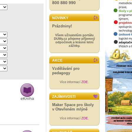
800 880 990
NOVINKY
Prázdniny!
Všem uživatelům portálu
DUMy.cz přejeme příjemný
odpočinek a krásné letní
zážitky.
AKCE
Vzdělávání pro
pedagogy
Více informací
ZDE
.
ZAJÍMAVOSTI
Maker Space pro školy
v Otevřeném mlýně
Více informací
ZDE
.