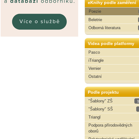
eKnihy podle zaměření
Poezie
Beletrie
Odborná literatura
Videa podle platformy
Pasco
iTriangle
Vernier
Ostatní
Podle projektu
"Šablony" ZŠ
1
"Šablony" SŠ
Triangl
Podpora přírodovědných
oborů