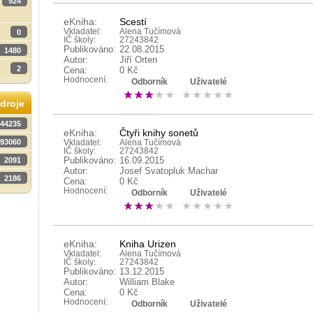
924
eKniha:
Scestí
Vkladatel:
Alena Tučímová
0
IČ školy:
27243842
Publikováno:
22.08.2015
1480
Autor:
Jiří Orten
2
Cena:
0 Kč
Hodnocení:
Odborník
Uživatelé
droje
44235
eKniha:
Čtyři knihy sonetů
93060
Vkladatel:
Alena Tučímová
IČ školy:
27243842
Publikováno:
16.09.2015
2091
Autor:
Josef Svatopluk Machar
2186
Cena:
0 Kč
Hodnocení:
Odborník
Uživatelé
eKniha:
Kniha Urizen
Vkladatel:
Alena Tučímová
IČ školy:
27243842
Publikováno:
13.12.2015
Autor:
William Blake
Cena:
0 Kč
Hodnocení:
Odborník
Uživatelé