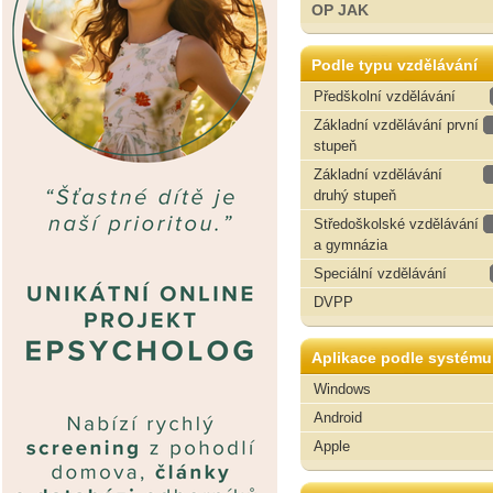
OP JAK
Podle typu vzdělávání
Předškolní vzdělávání
Základní vzdělávání první
stupeň
Základní vzdělávání
druhý stupeň
Středoškolské vzdělávání
a gymnázia
Speciální vzdělávání
DVPP
Aplikace podle systému
Windows
Android
Apple