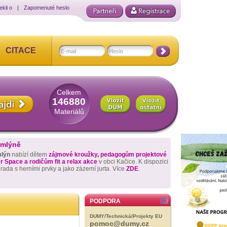
ekli o
|
Zapomenuté heslo
CITACE
Celkem
146880
Materiálů
 mlýně
mlýn
nabízí dětem
zájmové kroužky, pedagogům projektové
 Space a rodičům fit a relax akce
v obci Kačice. K dispozici
hrada s herními prvky a jako zázemí jurta. Více
ZDE
.
PODPORA
DUMY/Technická/Projekty EU
pomoc@dumy.cz