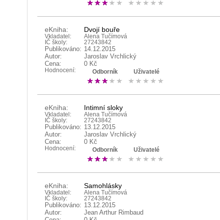
eKniha:
Dvojí bouře
Vkladatel:
Alena Tučímová
IČ školy:
27243842
Publikováno:
14.12.2015
Autor:
Jaroslav Vrchlický
Cena:
0 Kč
Hodnocení:
Odborník
Uživatelé
eKniha:
Intimní sloky
Vkladatel:
Alena Tučímová
IČ školy:
27243842
Publikováno:
13.12.2015
Autor:
Jaroslav Vrchlický
Cena:
0 Kč
Hodnocení:
Odborník
Uživatelé
eKniha:
Samohlásky
Vkladatel:
Alena Tučímová
IČ školy:
27243842
Publikováno:
13.12.2015
Autor:
Jean Arthur Rimbaud
Cena:
0 Kč