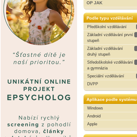
OP JAK
Podle typu vzdělávání
Předškolní vzdělávání
Základní vzdělávání první
stupeň
Základní vzdělávání
druhý stupeň
Středoškolské vzdělávání
a gymnázia
Speciální vzdělávání
DVPP
Aplikace podle systému
Windows
Android
Apple