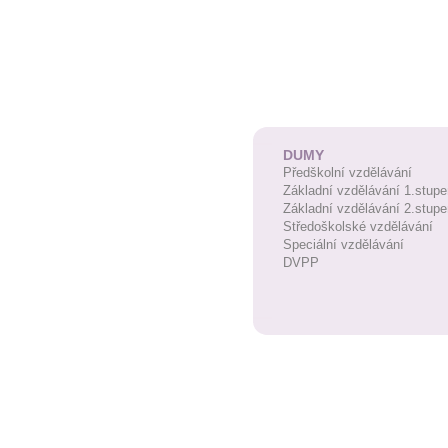
DUMY
Předškolní vzdělávání
Základní vzdělávání 1.stupe
Základní vzdělávání 2.stupe
Středoškolské vzdělávání
Speciální vzdělávání
DVPP