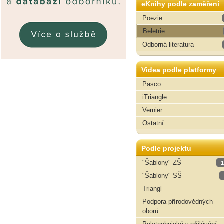
eKnihy podle zaměření
Poezie
Beletrie
Odborná literatura
Videa podle platformy
Pasco
iTriangle
Vernier
Ostatní
Podle projektu
"Šablony" ZŠ
1
"Šablony" SŠ
Triangl
Podpora přírodovědných
oborů