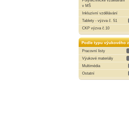
Polytechnické vzdělávání
v MŠ
Inkluzivní vzdělávání
Tablety - výzva č. 51
CKP výzva č.10
Podle typu výukového z
Pracovní listy
Výukové materiály
Multimédia
Ostatní