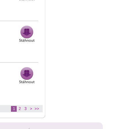
1
2
3
>
>>