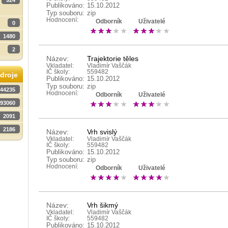
924
Publikováno:
15.10.2012
Typ souboru:
zip
Hodnocení:
Odborník
Uživatelé
0
1480
2
Název:
Trajektorie těles
Vkladatel:
Vladimír Vaščák
IČ školy:
559482
droje
Publikováno:
15.10.2012
Typ souboru:
zip
44235
Hodnocení:
Odborník
Uživatelé
93060
2091
2186
Název:
Vrh svislý
Vkladatel:
Vladimír Vaščák
IČ školy:
559482
Publikováno:
15.10.2012
Typ souboru:
zip
Hodnocení:
Odborník
Uživatelé
Název:
Vrh šikmý
Vkladatel:
Vladimír Vaščák
IČ školy:
559482
Publikováno:
15.10.2012