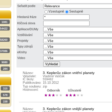
Seřadit podle
Vzestupně
Sestupně
Hledaná fráze
1081
Klíčová slova
54422
Aplikace/DUMy
Vzdělávání
58260
Projekty
Typy zdrojů
37086
eKnihy
Video
9080
284
Název:
3. Keplerův zákon vnitřní planety
Vkladatel:
Vladimír Vaščák
IČ školy:
559482
Publikováno:
15.10.2012
Typ souboru:
zip
315
Hodnocení:
Odborník
Uživatelé
578
158
Název:
3. Keplerův zákon vnější planety