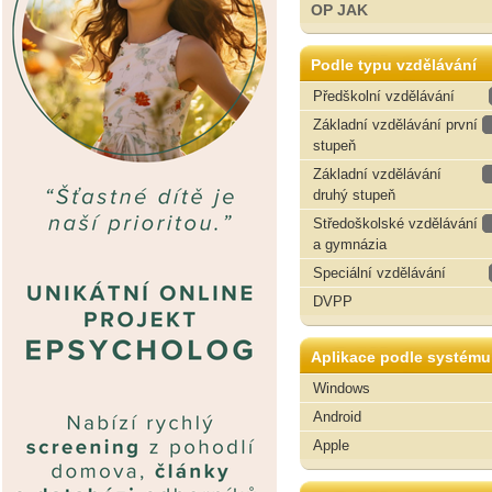
OP JAK
Podle typu vzdělávání
Předškolní vzdělávání
Základní vzdělávání první
stupeň
Základní vzdělávání
druhý stupeň
Středoškolské vzdělávání
a gymnázia
Speciální vzdělávání
DVPP
Aplikace podle systému
Windows
Android
Apple