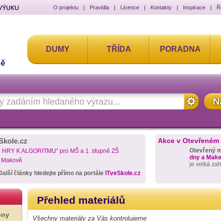
O projektu
|
Pravidla
|
Licence
|
Kontakty
|
Inspirace
|
Ř
DUMY
TŘÍDA
PORADNA
Skole.cz
Akce v Otevřeném
Otevřený 
D HRY K ALGORITMU“ pro MŠ a 1. stupně ZŠ
dny a Maker
a Makově
je velká za
Další články hledejte přímo na portále
ITveSkole.cz
Přehled materiálů
ony
Všechny materiály za Vás kontrolujeme