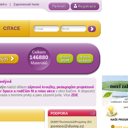
ekli o
|
Zapomenuté heslo
CITACE
Celkem
146880
Materiálů
 mlýně
mlýn
nabízí dětem
zájmové kroužky, pedagogům projektové
 Space a rodičům fit a relax akce
v obci Kačice. K dispozici
hrada s herními prvky a jako zázemí jurta. Více
ZDE
.
PODPORA
DUMY/Technická/Projekty EU
pomoc@dumy.cz