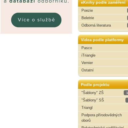
eKnihy podle zaměření
Poezie
Beletrie
Odborná literatura
Videa podle platformy
Pasco
iTriangle
Vernier
Ostatní
Podle projektu
"Šablony" ZŠ
1
"Šablony" SŠ
Triangl
Podpora přírodovědných
oborů
Polytechnické vzdělávání