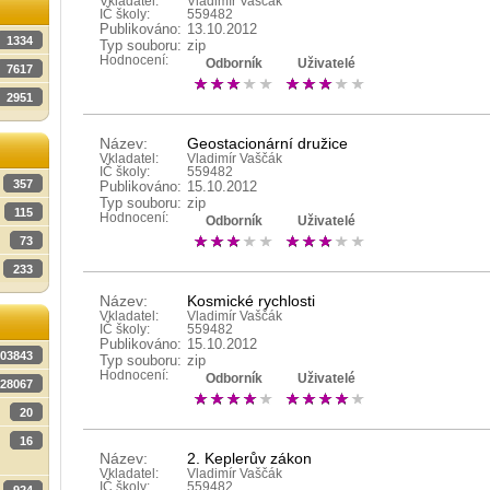
Vkladatel:
Vladimír Vaščák
IČ školy:
559482
Publikováno:
13.10.2012
1334
Typ souboru:
zip
Hodnocení:
Odborník
Uživatelé
7617
2951
Název:
Geostacionární družice
Vkladatel:
Vladimír Vaščák
IČ školy:
559482
357
Publikováno:
15.10.2012
Typ souboru:
zip
115
Hodnocení:
Odborník
Uživatelé
73
233
Název:
Kosmické rychlosti
Vkladatel:
Vladimír Vaščák
IČ školy:
559482
Publikováno:
15.10.2012
03843
Typ souboru:
zip
Hodnocení:
Odborník
Uživatelé
28067
20
16
Název:
2. Keplerův zákon
Vkladatel:
Vladimír Vaščák
IČ školy:
559482