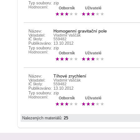
Typ souboru:
zip
Hodnocení:
Odborník
Uživatelé
Název:
Homogenní gravitační pole
Vkladatel:
Vladimír Vaščák
IČ školy:
559482
Publikováno:
13.10.2012
Typ souboru:
zip
Hodnocení:
Odborník
Uživatelé
Název:
Tíhové zrychlení
Vkladatel:
Vladimír Vaščák
IČ školy:
559482
Publikováno:
13.10.2012
Typ souboru:
zip
Hodnocení:
Odborník
Uživatelé
Nalezených materiálů:
25