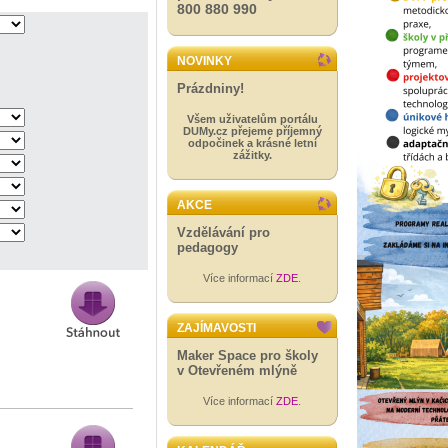
800 880 990
NOVINKY
Prázdniny!
Všem uživatelům portálu
DUMy.cz přejeme příjemný
odpočinek a krásné letní
zážitky.
AKCE
Vzdělávání pro
pedagogy
Více informací
ZDE
.
ZAJÍMAVOSTI
Maker Space pro školy
v Otevřeném mlýně
Více informací
ZDE
.