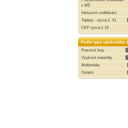
v MŠ
Inkluzivní vzdělávání
Tablety - výzva č. 51
CKP výzva č.10
Podle typu výukového z
Pracovní listy
Výukové materiály
Multimédia
Ostatní