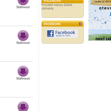
KALENDÁŘ
Prozatím nejsou žádné
záznamy
FACEBOOK