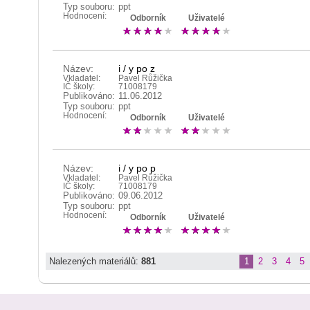
Typ souboru:
ppt
Hodnocení:
Odborník
Uživatelé
Název:
i / y po z
Vkladatel:
Pavel Růžička
IČ školy:
71008179
Publikováno:
11.06.2012
Typ souboru:
ppt
Hodnocení:
Odborník
Uživatelé
Název:
i / y po p
Vkladatel:
Pavel Růžička
IČ školy:
71008179
Publikováno:
09.06.2012
Typ souboru:
ppt
Hodnocení:
Odborník
Uživatelé
Nalezených materiálů:
881
1
2
3
4
5