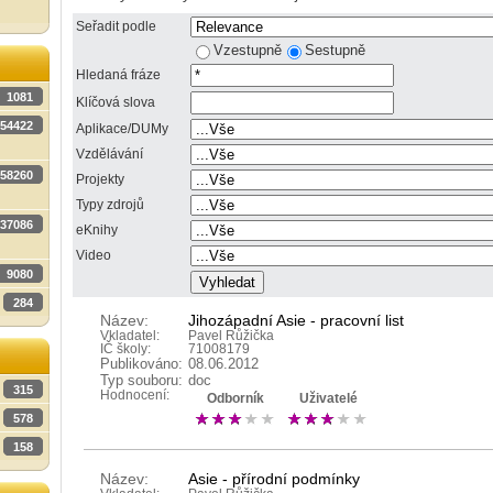
Seřadit podle
Vzestupně
Sestupně
Hledaná fráze
1081
Klíčová slova
54422
Aplikace/DUMy
Vzdělávání
58260
Projekty
Typy zdrojů
37086
eKnihy
Video
9080
284
Název:
Jihozápadní Asie - pracovní list
Vkladatel:
Pavel Růžička
IČ školy:
71008179
Publikováno:
08.06.2012
Typ souboru:
doc
315
Hodnocení:
Odborník
Uživatelé
578
158
Název:
Asie - přírodní podmínky