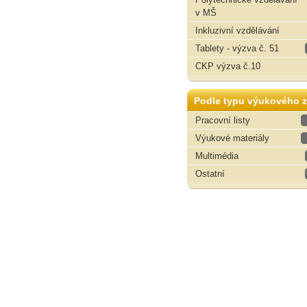
v MŠ
Inkluzivní vzdělávání
Tablety - výzva č. 51
CKP výzva č.10
Podle typu výukového z
Pracovní listy
Výukové materiály
Multimédia
Ostatní