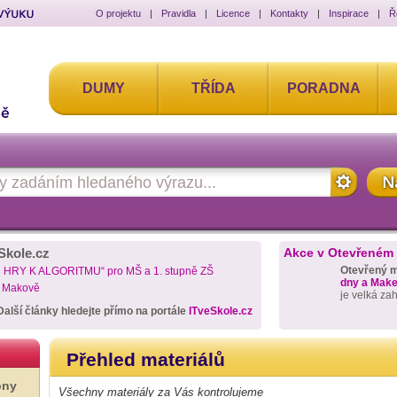
O projektu
|
Pravidla
|
Licence
|
Kontakty
|
Inspirace
|
Ř
DUMY
TŘÍDA
PORADNA
Skole.cz
Akce v Otevřeném
Otevřený 
D HRY K ALGORITMU“ pro MŠ a 1. stupně ZŠ
dny a Maker
a Makově
je velká za
Další články hledejte přímo na portále
ITveSkole.cz
Přehled materiálů
ony
Všechny materiály za Vás kontrolujeme