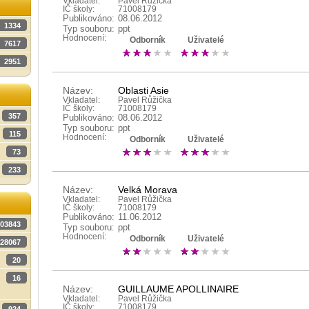
Vkladatel:
Pavel Růžička
IČ školy:
71008179
Publikováno:
08.06.2012
1334
Typ souboru:
ppt
Hodnocení:
Odborník
Uživatelé
7617
2951
Název:
Oblasti Asie
Vkladatel:
Pavel Růžička
IČ školy:
71008179
357
Publikováno:
08.06.2012
Typ souboru:
ppt
115
Hodnocení:
Odborník
Uživatelé
73
233
Název:
Velká Morava
Vkladatel:
Pavel Růžička
IČ školy:
71008179
Publikováno:
11.06.2012
03843
Typ souboru:
ppt
Hodnocení:
Odborník
Uživatelé
28067
20
16
Název:
GUILLAUME APOLLINAIRE
Vkladatel:
Pavel Růžička
IČ školy:
71008179