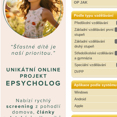
OP JAK
Podle typu vzdělávání
Předškolní vzdělávání
Základní vzdělávání první
stupeň
Základní vzdělávání
druhý stupeň
Středoškolské vzdělávání
a gymnázia
Speciální vzdělávání
DVPP
Aplikace podle systému
Windows
Android
Apple