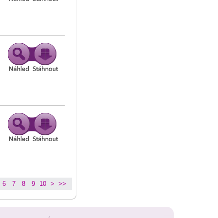
6
7
8
9
10
>
>>