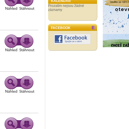
KALENDÁŘ
Prozatím nejsou žádné
záznamy
FACEBOOK