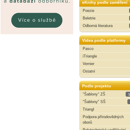
eKnihy podle zaměření
Poezie
Beletrie
Odborná literatura
Videa podle platformy
Pasco
iTriangle
Vernier
Ostatní
Podle projektu
"Šablony" ZŠ
1
"Šablony" SŠ
Triangl
Podpora přírodovědných
oborů
Polytechnické vzdělávání