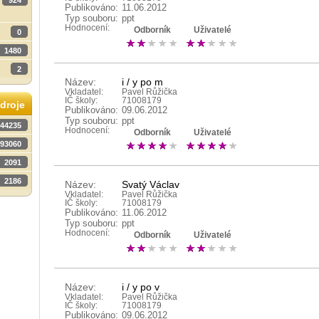
924
Publikováno:
11.06.2012
Typ souboru:
ppt
Hodnocení:
Odborník
Uživatelé
0
1480
2
Název:
i / y po m
Vkladatel:
Pavel Růžička
IČ školy:
71008179
droje
Publikováno:
09.06.2012
Typ souboru:
ppt
44235
Hodnocení:
Odborník
Uživatelé
93060
2091
2186
Název:
Svatý Václav
Vkladatel:
Pavel Růžička
IČ školy:
71008179
Publikováno:
11.06.2012
Typ souboru:
ppt
Hodnocení:
Odborník
Uživatelé
Název:
i / y po v
Vkladatel:
Pavel Růžička
IČ školy:
71008179
Publikováno:
09.06.2012