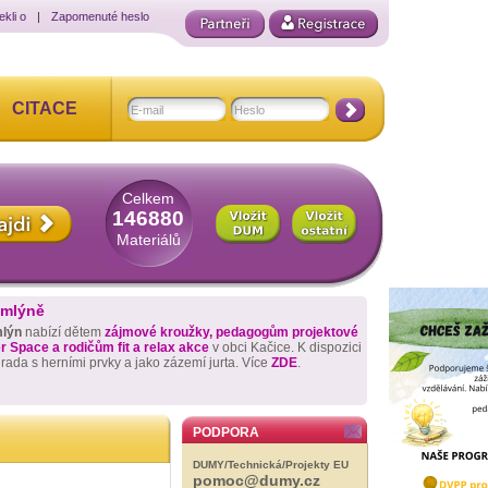
ekli o
|
Zapomenuté heslo
CITACE
Celkem
146880
Materiálů
 mlýně
mlýn
nabízí dětem
zájmové kroužky, pedagogům projektové
 Space a rodičům fit a relax akce
v obci Kačice. K dispozici
hrada s herními prvky a jako zázemí jurta. Více
ZDE
.
PODPORA
DUMY/Technická/Projekty EU
pomoc@dumy.cz