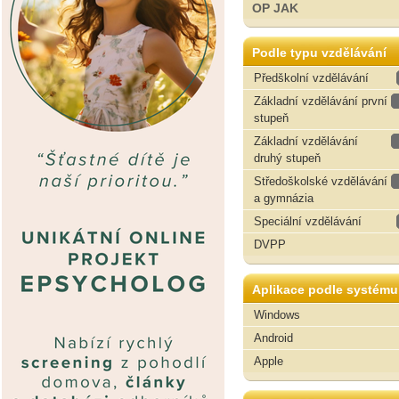
OP JAK
Podle typu vzdělávání
Předškolní vzdělávání
Základní vzdělávání první
stupeň
Základní vzdělávání
druhý stupeň
Středoškolské vzdělávání
a gymnázia
Speciální vzdělávání
DVPP
Aplikace podle systému
Windows
Android
Apple