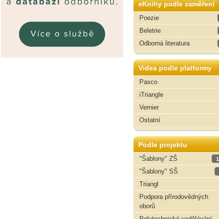
eKnihy podle zaměření
Poezie
Beletrie
Odborná literatura
Videa podle platformy
Pasco
iTriangle
Vernier
Ostatní
Podle projektu
"Šablony" ZŠ
1
"Šablony" SŠ
Triangl
Podpora přírodovědných
oborů
Polytechnické vzdělávání