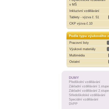
v MŠ
Inkluzivní vzdělávání
Tablety - výzva č. 51
CKP výzva č.10
Podle typu výukového z
Pracovní listy
Výukové materiály
Multimédia
Ostatní
DUMY
Předškolní vzdělávání
Základní vzdělávání 1.stupe
Základní vzdělávání 2.stupe
Středoškolské vzdělávání
Speciální vzdělávání
DVPP