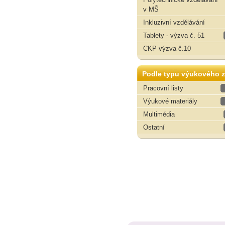
v MŠ
Inkluzivní vzdělávání
Tablety - výzva č. 51
CKP výzva č.10
Podle typu výukového z
Pracovní listy
Výukové materiály
Multimédia
Ostatní