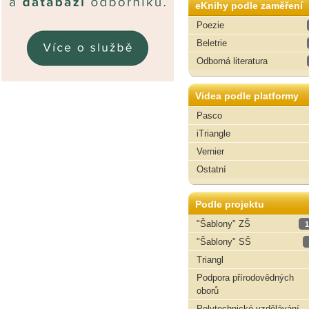
eKnihy podle zaměření
Poezie
Beletrie
Odborná literatura
Videa podle platformy
Pasco
iTriangle
Vernier
Ostatní
Podle projektu
"Šablony" ZŠ
1
"Šablony" SŠ
Triangl
Podpora přírodovědných
oborů
Polytechnické vzdělávání