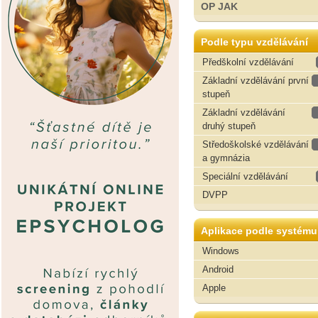
OP JAK
Podle typu vzdělávání
Předškolní vzdělávání
Základní vzdělávání první
stupeň
Základní vzdělávání
druhý stupeň
Středoškolské vzdělávání
a gymnázia
Speciální vzdělávání
DVPP
Aplikace podle systému
Windows
Android
Apple