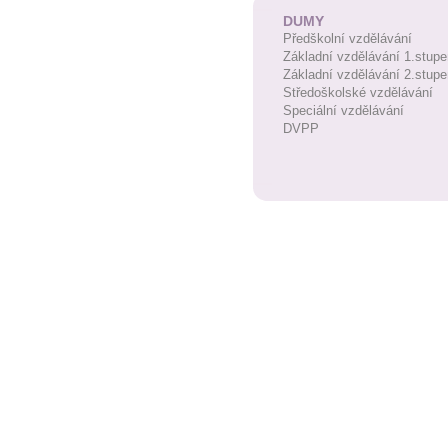
DUMY
Předškolní vzdělávání
Základní vzdělávání 1.stupe
Základní vzdělávání 2.stupe
Středoškolské vzdělávání
Speciální vzdělávání
DVPP