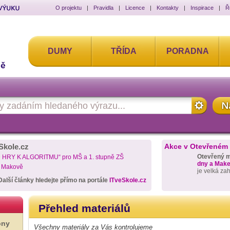
O projektu
|
Pravidla
|
Licence
|
Kontakty
|
Inspirace
|
Ř
DUMY
TŘÍDA
PORADNA
Skole.cz
Akce v Otevřeném
Otevřený 
D HRY K ALGORITMU“ pro MŠ a 1. stupně ZŠ
dny a Maker
a Makově
je velká za
Další články hledejte přímo na portále
ITveSkole.cz
Přehled materiálů
ony
Všechny materiály za Vás kontrolujeme