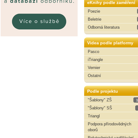
eKnihy podle zaměření
Poezie
Beletrie
Odborná literatura
Videa podle platformy
Pasco
iTriangle
Vernier
Ostatní
Podle projektu
"Šablony" ZŠ
1
"Šablony" SŠ
Triangl
Podpora přírodovědných
oborů
Polytechnické vzdělávání