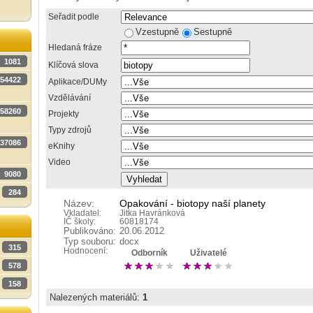
Seřadit podle
Vzestupně
Sestupně
Hledaná fráze
1081
Klíčová slova
54422
Aplikace/DUMy
Vzdělávání
58260
Projekty
Typy zdrojů
37086
eKnihy
Video
9080
284
Název:
Opakování - biotopy naší planety
Vkladatel:
Jitka Havránková
IČ školy:
60818174
Publikováno:
20.06.2012
Typ souboru:
docx
315
Hodnocení:
Odborník
Uživatelé
578
158
Nalezených materiálů:
1