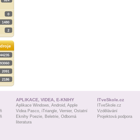
924
0
1480
2
droje
44235
93060
2091
2186
APLIKACE, VIDEA, E-KNIHY
ITveSkole.cz
Aplikace Windows,
Android,
Apple
ITveSkole.cz
ň
Videa Pasco,
iTriangle,
Vernier,
Ostatní
Vzdělávání
ň
Eknihy Poezie,
Beletrie,
Odborná
Projektová podpora
literatura