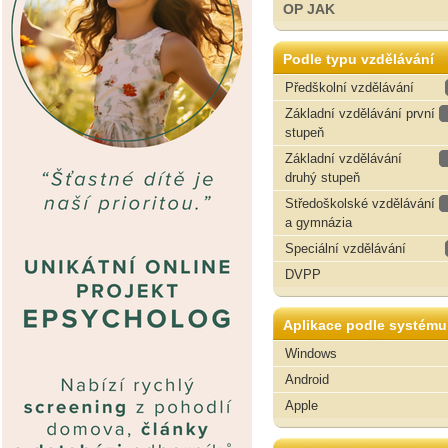
OP JAK
Podle typu vzdělávání
Předškolní vzdělávání
Základní vzdělávání první
stupeň
Základní vzdělávání
druhý stupeň
Středoškolské vzdělávání
a gymnázia
Speciální vzdělávání
DVPP
Aplikace podle systému
Windows
Android
Apple