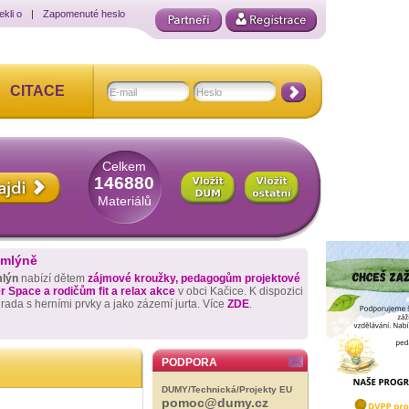
ekli o
|
Zapomenuté heslo
CITACE
Celkem
146880
Materiálů
 mlýně
mlýn
nabízí dětem
zájmové kroužky, pedagogům projektové
 Space a rodičům fit a relax akce
v obci Kačice. K dispozici
hrada s herními prvky a jako zázemí jurta. Více
ZDE
.
PODPORA
DUMY/Technická/Projekty EU
pomoc@dumy.cz