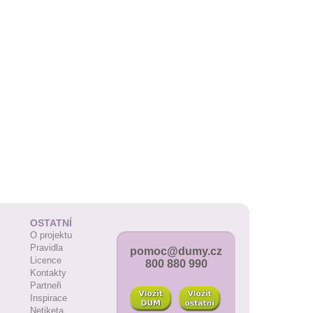
OSTATNÍ
O projektu
Pravidla
pomoc@dumy.cz
Licence
800 880 990
Kontakty
Partneři
Inspirace
Netiketa