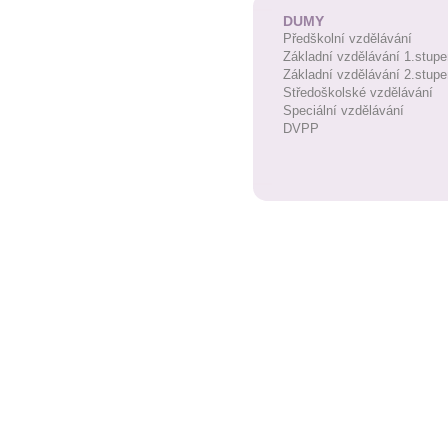
DUMY
Předškolní vzdělávání
Základní vzdělávání 1.stupe
Základní vzdělávání 2.stupe
Středoškolské vzdělávání
Speciální vzdělávání
DVPP