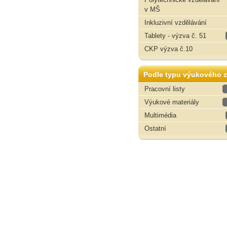
v MŠ
Inkluzivní vzdělávání
Tablety - výzva č. 51
CKP výzva č.10
Podle typu výukového z
Pracovní listy
Výukové materiály
Multimédia
Ostatní