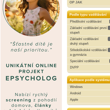
OP JAK
Podle typu vzdělávání
Předškolní vzdělávání
Základní vzdělávání první
stupeň
Základní vzdělávání
druhý stupeň
Středoškolské vzdělávání
a gymnázia
Speciální vzdělávání
DVPP
Aplikace podle systému
Windows
Android
Apple