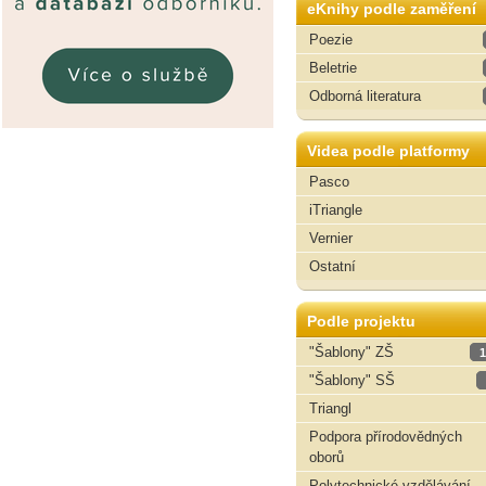
eKnihy podle zaměření
Poezie
Beletrie
Odborná literatura
Videa podle platformy
Pasco
iTriangle
Vernier
Ostatní
Podle projektu
"Šablony" ZŠ
1
"Šablony" SŠ
Triangl
Podpora přírodovědných
oborů
Polytechnické vzdělávání