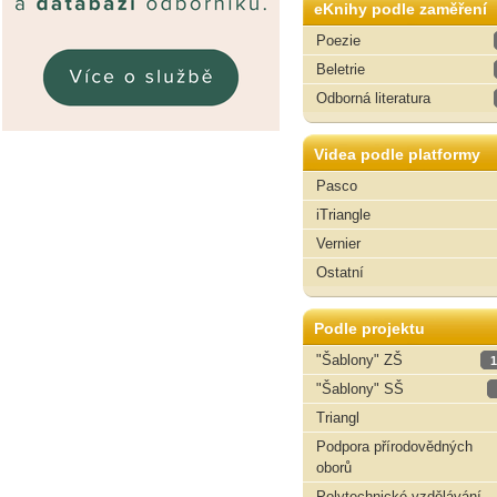
eKnihy podle zaměření
Poezie
Beletrie
Odborná literatura
Videa podle platformy
Pasco
iTriangle
Vernier
Ostatní
Podle projektu
"Šablony" ZŠ
1
"Šablony" SŠ
Triangl
Podpora přírodovědných
oborů
Polytechnické vzdělávání