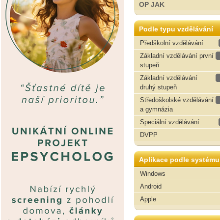
OP JAK
Podle typu vzdělávání
Předškolní vzdělávání
Základní vzdělávání první
stupeň
Základní vzdělávání
druhý stupeň
Středoškolské vzdělávání
a gymnázia
Speciální vzdělávání
DVPP
Aplikace podle systému
Windows
Android
Apple