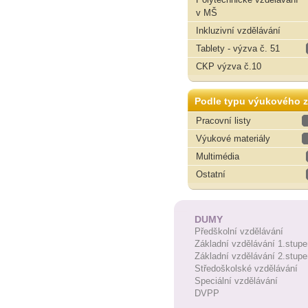
v MŠ
Inkluzivní vzdělávání
Tablety - výzva č. 51
CKP výzva č.10
Podle typu výukového z
Pracovní listy
Výukové materiály
Multimédia
Ostatní
DUMY
Předškolní vzdělávání
Základní vzdělávání 1.stupe
Základní vzdělávání 2.stupe
Středoškolské vzdělávání
Speciální vzdělávání
DVPP