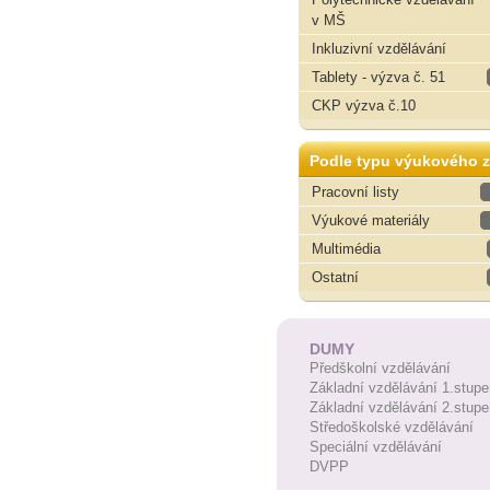
v MŠ
Inkluzivní vzdělávání
Tablety - výzva č. 51
CKP výzva č.10
Podle typu výukového z
Pracovní listy
Výukové materiály
Multimédia
Ostatní
DUMY
Předškolní vzdělávání
Základní vzdělávání 1.stupe
Základní vzdělávání 2.stupe
Středoškolské vzdělávání
Speciální vzdělávání
DVPP