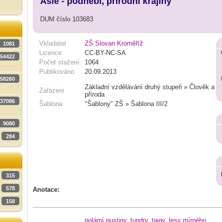
Asie - podnebí, přírodní krajiny
DUM číslo 103683
Vkladatel
ZŠ Slovan Kroměříž
1081
Licence
CC-BY-NC-SA
54422
Počet stažení:
1064
Publikováno
20.09.2013
58260
Základní vzdělávání druhý stupeň » Člověk a
Zařazení
příroda
37086
Šablona
"Šablony" ZŠ » Šablona III/2
9080
284
315
578
Anotace:
158
polární pustiny
,
tundry
,
tajgy
,
lesy mírného