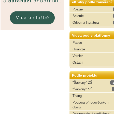
eKnihy podle zaměření
Poezie
Beletrie
Odborná literatura
Videa podle platformy
Pasco
iTriangle
Vernier
Ostatní
Podle projektu
"Šablony" ZŠ
1
"Šablony" SŠ
Triangl
Podpora přírodovědných
oborů
Polytechnické vzdělávání