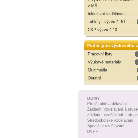
v MŠ
Inkluzivní vzdělávání
Tablety - výzva č. 51
CKP výzva č.10
Podle typu výukového z
Pracovní listy
Výukové materiály
Multimédia
Ostatní
DUMY
Předškolní vzdělávání
Základní vzdělávání 1.stupe
Základní vzdělávání 2.stupe
Středoškolské vzdělávání
Speciální vzdělávání
DVPP