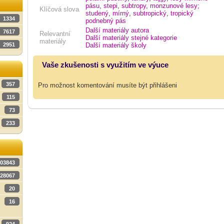
pásu
,
stepi
,
subtropy
,
monzunové lesy;
Klíčová slova
studený
,
mírný
,
subtropický
,
tropický
1334
podnebný pás
Další materiály autora
7617
Relevantní
Další materiály stejné kategorie
materiály
Další materiály školy
2951
Vaše zkušenosti s využitím ve výuce
357
Pro možnost komentování musíte být přihlášeni
115
73
233
03843
28067
20
16