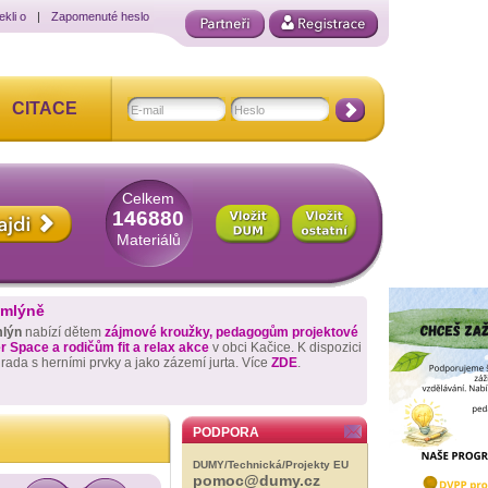
ekli o
|
Zapomenuté heslo
CITACE
Celkem
146880
Materiálů
 mlýně
mlýn
nabízí dětem
zájmové kroužky, pedagogům projektové
 Space a rodičům fit a relax akce
v obci Kačice. K dispozici
hrada s herními prvky a jako zázemí jurta. Více
ZDE
.
PODPORA
DUMY/Technická/Projekty EU
pomoc@dumy.cz