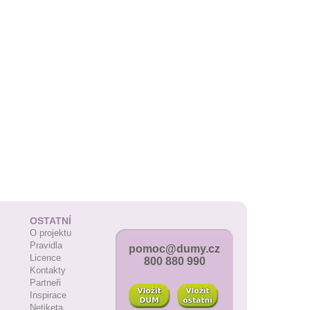
OSTATNÍ
O projektu
Pravidla
pomoc@dumy.cz
Licence
800 880 990
Kontakty
Partneři
Inspirace
Netiketa