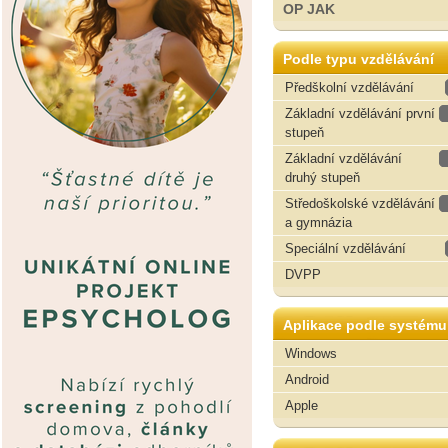
OP JAK
Podle typu vzdělávání
Předškolní vzdělávání
Základní vzdělávání první
stupeň
Základní vzdělávání
druhý stupeň
Středoškolské vzdělávání
a gymnázia
Speciální vzdělávání
DVPP
Aplikace podle systému
Windows
Android
Apple