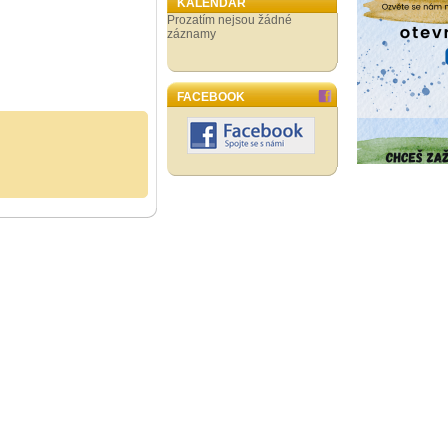
KALENDÁŘ
Prozatím nejsou žádné
záznamy
FACEBOOK