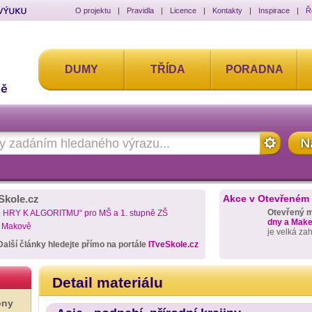
O projektu
|
Pravidla
|
Licence
|
Kontakty
|
Inspirace
|
Ř
DUMY
TŘÍDA
PORADNA
Skole.cz
Akce v Otevřeném
Otevřený 
D HRY K ALGORITMU“ pro MŠ a 1. stupně ZŠ
dny a Maker
a Makově
je velká za
Další články hledejte přímo na portále
ITveSkole.cz
Detail materiálu
ony