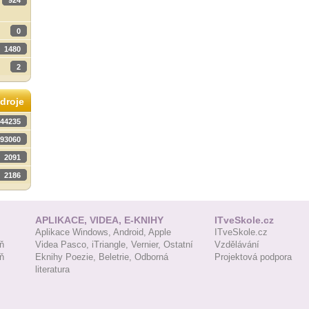
924
0
1480
2
droje
44235
93060
2091
2186
APLIKACE, VIDEA, E-KNIHY
ITveSkole.cz
Aplikace Windows,
Android,
Apple
ITveSkole.cz
ň
Videa Pasco,
iTriangle,
Vernier,
Ostatní
Vzdělávání
ň
Eknihy Poezie,
Beletrie,
Odborná
Projektová podpora
literatura