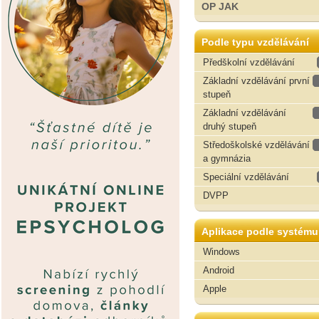
OP JAK
Podle typu vzdělávání
Předškolní vzdělávání
Základní vzdělávání první
stupeň
Základní vzdělávání
druhý stupeň
Středoškolské vzdělávání
a gymnázia
Speciální vzdělávání
DVPP
Aplikace podle systému
Windows
Android
Apple