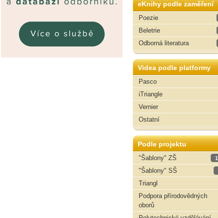
eKnihy podle zaměření
Poezie
Beletrie
Odborná literatura
Videa podle platformy
Pasco
iTriangle
Vernier
Ostatní
Podle projektu
"Šablony" ZŠ
1
"Šablony" SŠ
Triangl
Podpora přírodovědných
oborů
Polytechnické vzdělávání