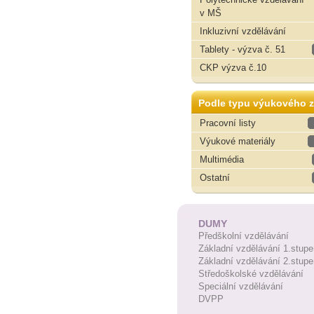
v MŠ
Inkluzivní vzdělávání
Tablety - výzva č. 51
CKP výzva č.10
Podle typu výukového z
Pracovní listy
Výukové materiály
Multimédia
Ostatní
DUMY
Předškolní vzdělávání
Základní vzdělávání 1.stupe
Základní vzdělávání 2.stupe
Středoškolské vzdělávání
Speciální vzdělávání
DVPP