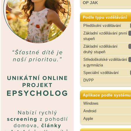
OP JAK
Podle typu vzdělávání
Předškolní vzdělávání
Základní vzdělávání první
stupeň
Základní vzdělávání
druhý stupeň
Středoškolské vzdělávání
a gymnázia
Speciální vzdělávání
DVPP
Aplikace podle systému
Windows
Android
Apple