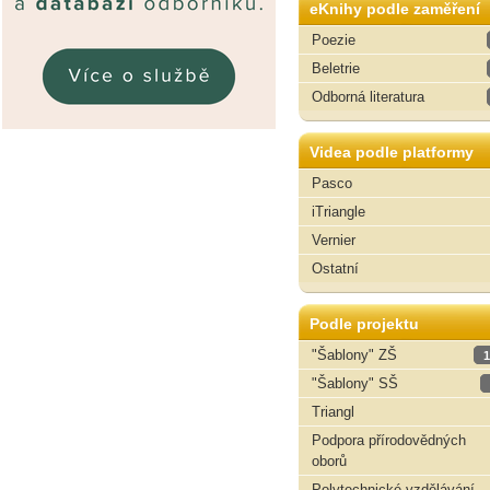
eKnihy podle zaměření
Poezie
Beletrie
Odborná literatura
Videa podle platformy
Pasco
iTriangle
Vernier
Ostatní
Podle projektu
"Šablony" ZŠ
1
"Šablony" SŠ
Triangl
Podpora přírodovědných
oborů
Polytechnické vzdělávání