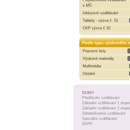
v MŠ
Inkluzivní vzdělávání
Tablety - výzva č. 51
CKP výzva č.10
Podle typu výukového z
Pracovní listy
Výukové materiály
Multimédia
Ostatní
DUMY
Předškolní vzdělávání
Základní vzdělávání 1.stupe
Základní vzdělávání 2.stupe
Středoškolské vzdělávání
Speciální vzdělávání
DVPP