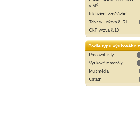
v MŠ
Inkluzivní vzdělávání
Tablety - výzva č. 51
CKP výzva č.10
Podle typu výukového z
Pracovní listy
Výukové materiály
Multimédia
Ostatní