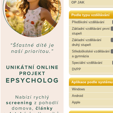
OP JAK
Podle typu vzdělávání
Předškolní vzdělávání
Základní vzdělávání první
stupeň
Základní vzdělávání
druhý stupeň
Středoškolské vzdělávání
a gymnázia
Speciální vzdělávání
DVPP
Aplikace podle systému
Windows
Android
Apple