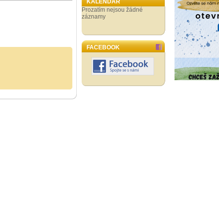
KALENDÁŘ
Prozatím nejsou žádné
záznamy
FACEBOOK