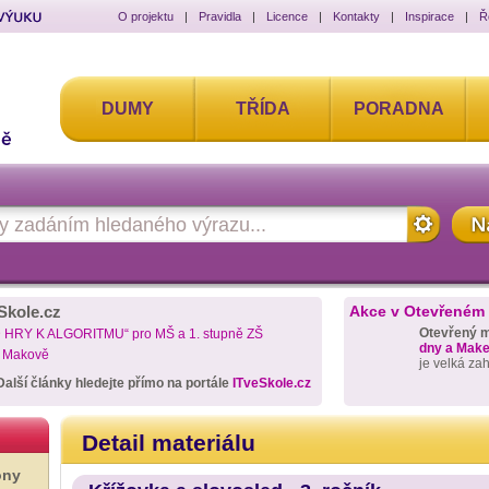
O projektu
|
Pravidla
|
Licence
|
Kontakty
|
Inspirace
|
Ř
DUMY
TŘÍDA
PORADNA
Skole.cz
Akce v Otevřeném
Otevřený 
D HRY K ALGORITMU“ pro MŠ a 1. stupně ZŠ
dny a Maker
a Makově
je velká za
Další články hledejte přímo na portále
ITveSkole.cz
Detail materiálu
ony