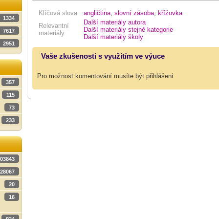
Klíčová slova
angličtina
,
slovní zásoba
,
křížovka
1334
Další materiály autora
Relevantní
Další materiály stejné kategorie
7617
materiály
Další materiály školy
2951
Vaše zkušenosti s využitím ve výuce
Pro možnost komentování musíte být přihlášeni
357
115
73
233
03843
28067
20
16