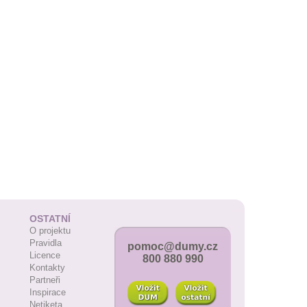
OSTATNÍ
O projektu
Pravidla
pomoc@dumy.cz
Licence
800 880 990
Kontakty
Partneři
Inspirace
Netiketa