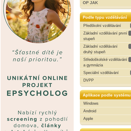
OP JAK
Podle typu vzdělávání
Předškolní vzdělávání
Základní vzdělávání první
stupeň
Základní vzdělávání
druhý stupeň
Středoškolské vzdělávání
a gymnázia
Speciální vzdělávání
DVPP
Aplikace podle systému
Windows
Android
Apple