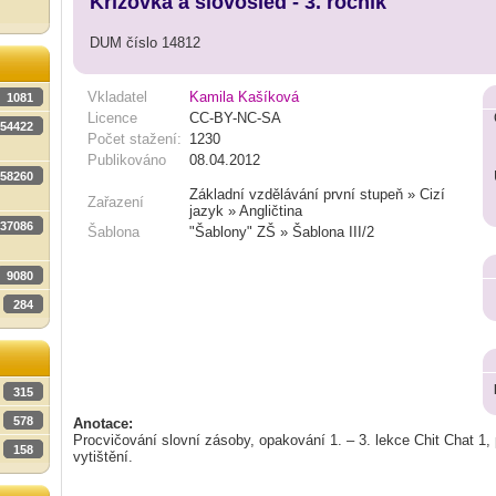
Křížovka a slovosled - 3. ročník
DUM číslo 14812
Vkladatel
Kamila Kašíková
1081
Licence
CC-BY-NC-SA
54422
Počet stažení:
1230
Publikováno
08.04.2012
58260
Základní vzdělávání první stupeň » Cizí
Zařazení
jazyk » Angličtina
37086
Šablona
"Šablony" ZŠ » Šablona III/2
9080
284
315
578
Anotace:
Procvičování slovní zásoby, opakování 1. – 3. lekce Chit Chat 1, p
158
vytištění.