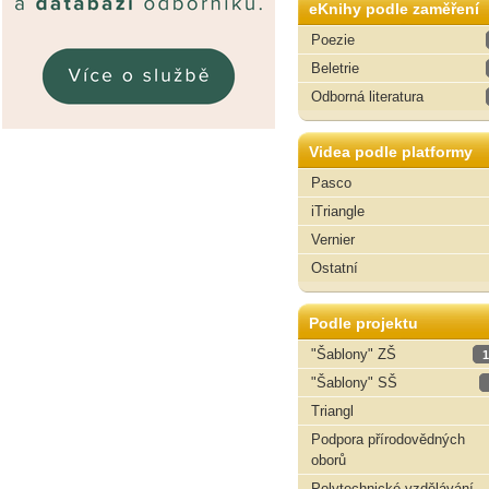
eKnihy podle zaměření
Poezie
Beletrie
Odborná literatura
Videa podle platformy
Pasco
iTriangle
Vernier
Ostatní
Podle projektu
"Šablony" ZŠ
1
"Šablony" SŠ
Triangl
Podpora přírodovědných
oborů
Polytechnické vzdělávání