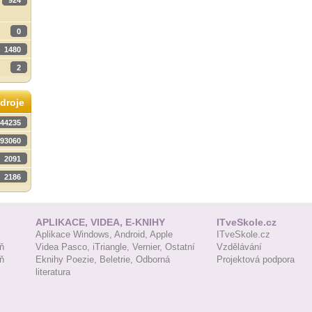
924
0
1480
2
droje
44235
93060
2091
2186
APLIKACE, VIDEA, E-KNIHY
ITveSkole.cz
Aplikace Windows,
Android,
Apple
ITveSkole.cz
ň
Videa Pasco,
iTriangle,
Vernier,
Ostatní
Vzdělávání
ň
Eknihy Poezie,
Beletrie,
Odborná
Projektová podpora
literatura