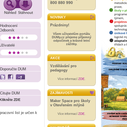
800 880 990
NOVINKY
Prázdniny!
Hodnocení
Odborník
Všem uživatelům portálu
DUMy.cz přejeme příjemný
odpočinek a krásné letní
zážitky.
Uživatelé
AKCE
Vzdělávání pro
Doporučte DUM
pedagogy
Více informací
ZDE
.
Citujte DUM
ZAJÍMAVOSTI
Klikněte ZDE
Maker Space pro školy
v Otevřeném mlýně
racovní list je určen k
Více informací
ZDE
.