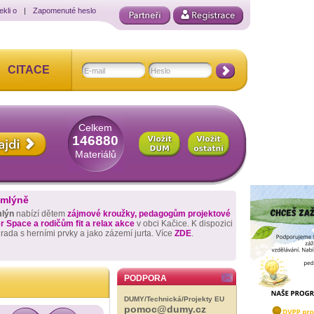
ekli o
|
Zapomenuté heslo
CITACE
Celkem
146880
Materiálů
 mlýně
mlýn
nabízí dětem
zájmové kroužky, pedagogům projektové
 Space a rodičům fit a relax akce
v obci Kačice. K dispozici
hrada s herními prvky a jako zázemí jurta. Více
ZDE
.
PODPORA
DUMY/Technická/Projekty EU
pomoc@dumy.cz