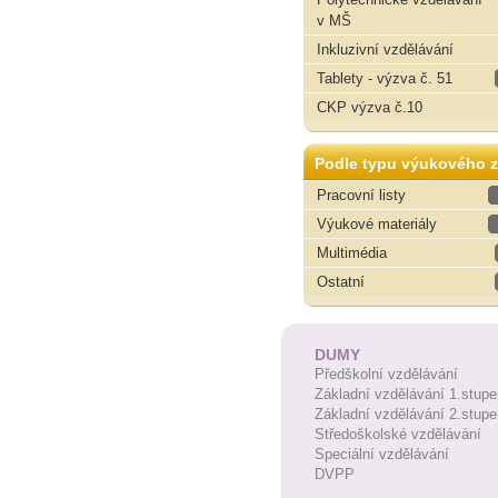
v MŠ
Inkluzivní vzdělávání
Tablety - výzva č. 51
CKP výzva č.10
Podle typu výukového z
Pracovní listy
Výukové materiály
Multimédia
Ostatní
DUMY
Předškolní vzdělávání
Základní vzdělávání 1.stupe
Základní vzdělávání 2.stupe
Středoškolské vzdělávání
Speciální vzdělávání
DVPP