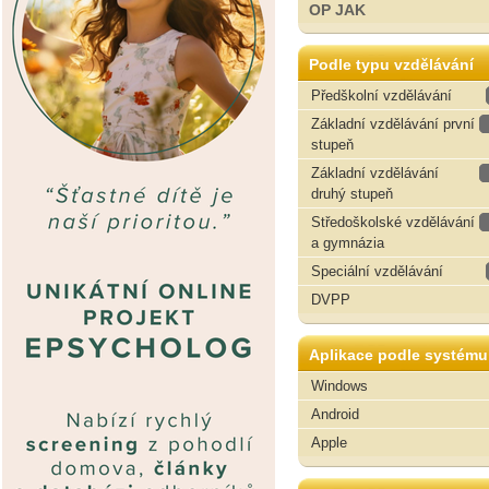
OP JAK
Podle typu vzdělávání
Předškolní vzdělávání
Základní vzdělávání první
stupeň
Základní vzdělávání
druhý stupeň
Středoškolské vzdělávání
a gymnázia
Speciální vzdělávání
DVPP
Aplikace podle systému
Windows
Android
Apple