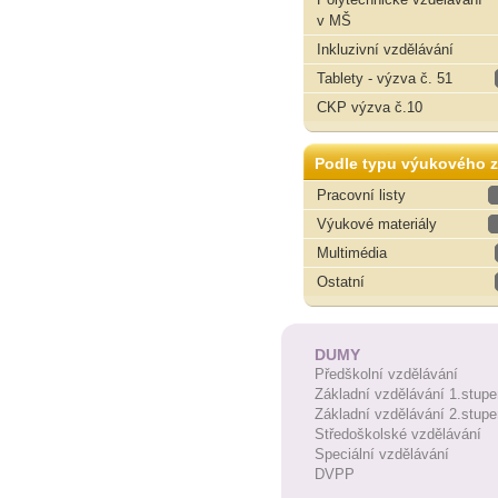
v MŠ
Inkluzivní vzdělávání
Tablety - výzva č. 51
CKP výzva č.10
Podle typu výukového z
Pracovní listy
Výukové materiály
Multimédia
Ostatní
DUMY
Předškolní vzdělávání
Základní vzdělávání 1.stupe
Základní vzdělávání 2.stupe
Středoškolské vzdělávání
Speciální vzdělávání
DVPP