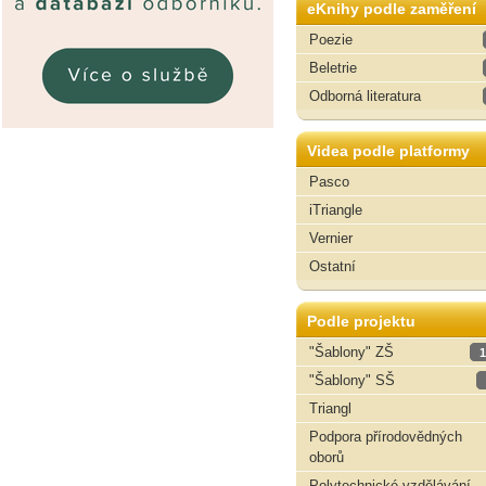
eKnihy podle zaměření
Poezie
Beletrie
Odborná literatura
Videa podle platformy
Pasco
iTriangle
Vernier
Ostatní
Podle projektu
"Šablony" ZŠ
1
"Šablony" SŠ
Triangl
Podpora přírodovědných
oborů
Polytechnické vzdělávání