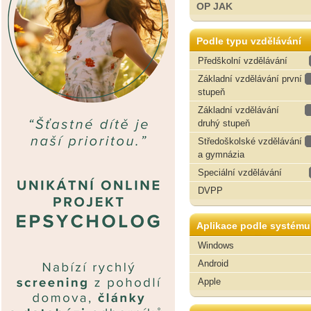
OP JAK
Podle typu vzdělávání
Předškolní vzdělávání
Základní vzdělávání první
stupeň
Základní vzdělávání
druhý stupeň
Středoškolské vzdělávání
a gymnázia
Speciální vzdělávání
DVPP
Aplikace podle systému
Windows
Android
Apple