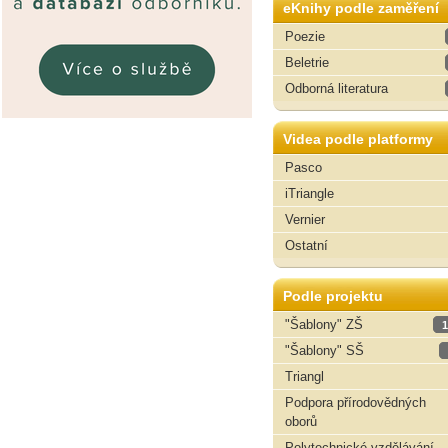
eKnihy podle zaměření
Poezie
Beletrie
Odborná literatura
Videa podle platformy
Pasco
iTriangle
Vernier
Ostatní
Podle projektu
"Šablony" ZŠ
1
"Šablony" SŠ
Triangl
Podpora přírodovědných
oborů
Polytechnické vzdělávání