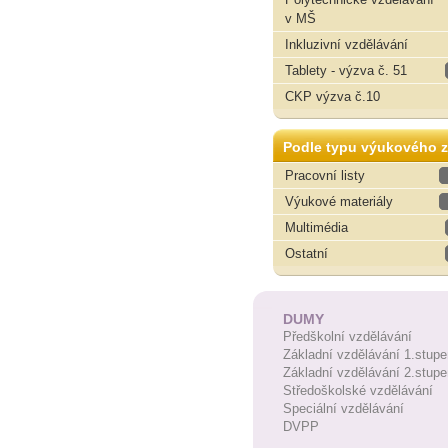
v MŠ
Inkluzivní vzdělávání
Tablety - výzva č. 51
CKP výzva č.10
Podle typu výukového z
Pracovní listy
Výukové materiály
Multimédia
Ostatní
DUMY
Předškolní vzdělávání
Základní vzdělávání 1.stupe
Základní vzdělávání 2.stupe
Středoškolské vzdělávání
Speciální vzdělávání
DVPP