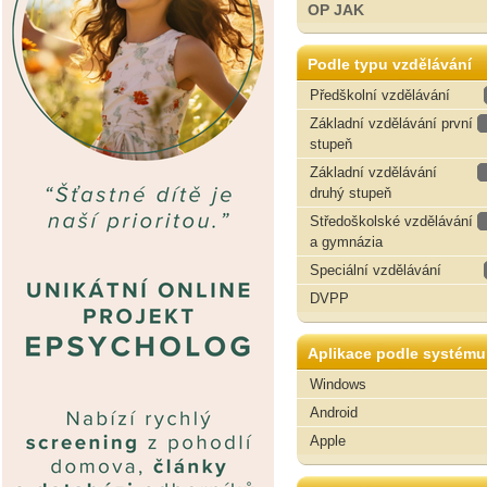
OP JAK
Podle typu vzdělávání
Předškolní vzdělávání
Základní vzdělávání první
stupeň
Základní vzdělávání
druhý stupeň
Středoškolské vzdělávání
a gymnázia
Speciální vzdělávání
DVPP
Aplikace podle systému
Windows
Android
Apple