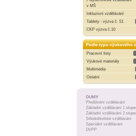
v MŠ
Inkluzivní vzdělávání
Tablety - výzva č. 51
CKP výzva č.10
Podle typu výukového z
Pracovní listy
Výukové materiály
Multimédia
Ostatní
DUMY
Předškolní vzdělávání
Základní vzdělávání 1.stupe
Základní vzdělávání 2.stupe
Středoškolské vzdělávání
Speciální vzdělávání
DVPP