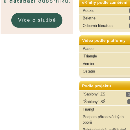
eKnihy podle zaměření
Poezie
Beletrie
Odborná literatura
Videa podle platformy
Pasco
iTriangle
Vernier
Ostatní
Podle projektu
"Šablony" ZŠ
1
"Šablony" SŠ
Triangl
Podpora přírodovědných
oborů
Polytechnické vzdělávání