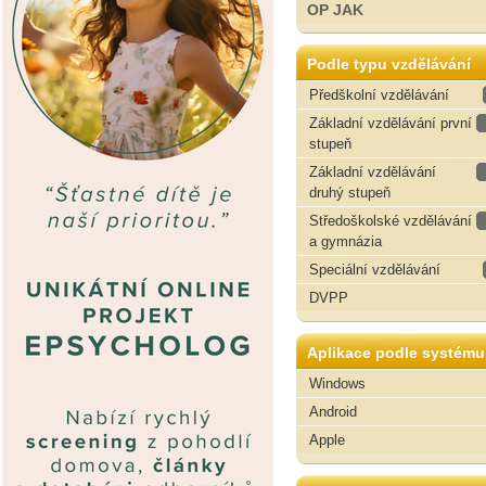
OP JAK
Podle typu vzdělávání
Předškolní vzdělávání
Základní vzdělávání první
stupeň
Základní vzdělávání
druhý stupeň
Středoškolské vzdělávání
a gymnázia
Speciální vzdělávání
DVPP
Aplikace podle systému
Windows
Android
Apple