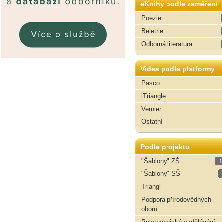
eKnihy podle zaměření
Poezie
Beletrie
Odborná literatura
Videa podle platformy
Pasco
iTriangle
Vernier
Ostatní
Podle projektu
"Šablony" ZŠ
1
"Šablony" SŠ
Triangl
Podpora přírodovědných
oborů
Polytechnické vzdělávání