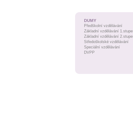
DUMY
Předškolní vzdělávání
Základní vzdělávání 1.stupe
Základní vzdělávání 2.stupe
Středoškolské vzdělávání
Speciální vzdělávání
DVPP