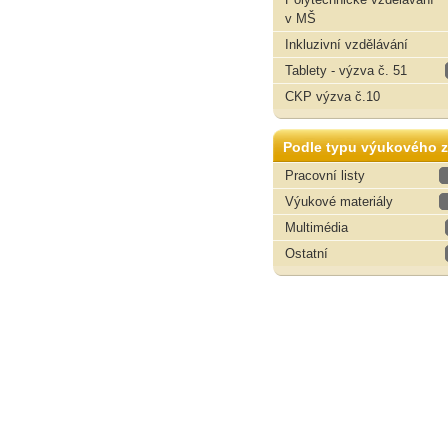
v MŠ
Inkluzivní vzdělávání
Tablety - výzva č. 51
CKP výzva č.10
Podle typu výukového z
Pracovní listy
Výukové materiály
Multimédia
Ostatní