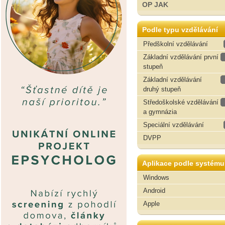
OP JAK
Podle typu vzdělávání
Předškolní vzdělávání
Základní vzdělávání první
stupeň
Základní vzdělávání
druhý stupeň
Středoškolské vzdělávání
a gymnázia
Speciální vzdělávání
DVPP
Aplikace podle systému
Windows
Android
Apple