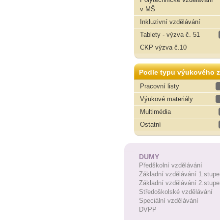
v MŠ
Inkluzivní vzdělávání
Tablety - výzva č. 51
CKP výzva č.10
Podle typu výukového z
Pracovní listy
Výukové materiály
Multimédia
Ostatní
DUMY
Předškolní vzdělávání
Základní vzdělávání 1.stupe
Základní vzdělávání 2.stupe
Středoškolské vzdělávání
Speciální vzdělávání
DVPP