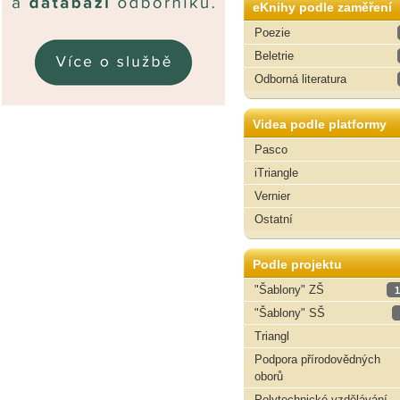
eKnihy podle zaměření
Poezie
Beletrie
Odborná literatura
Videa podle platformy
Pasco
iTriangle
Vernier
Ostatní
Podle projektu
"Šablony" ZŠ
1
"Šablony" SŠ
Triangl
Podpora přírodovědných
oborů
Polytechnické vzdělávání