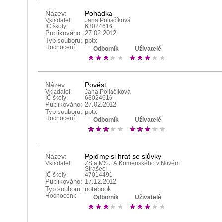
Název:
Pohádka
Vkladatel:
Jana Poliačíková
IČ školy:
63024616
Publikováno:
27.02.2012
Typ souboru:
pptx
Hodnocení:
Odborník
Uživatelé
Název:
Pověst
Vkladatel:
Jana Poliačíková
IČ školy:
63024616
Publikováno:
27.02.2012
Typ souboru:
pptx
Hodnocení:
Odborník
Uživatelé
Název:
Pojďme si hrát se slůvky
Vkladatel:
ZŠ a MŠ J.A.Komenského v Novém
Strašecí
IČ školy:
47014491
Publikováno:
17.12.2012
Typ souboru:
notebook
Hodnocení:
Odborník
Uživatelé