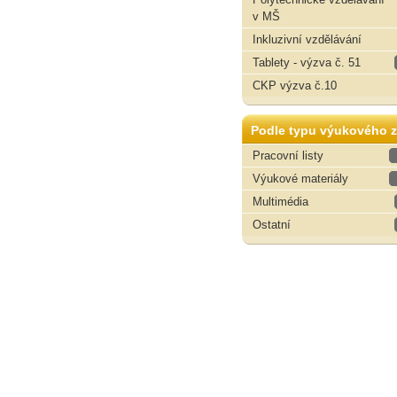
v MŠ
Inkluzivní vzdělávání
Tablety - výzva č. 51
CKP výzva č.10
Podle typu výukového z
Pracovní listy
Výukové materiály
Multimédia
Ostatní