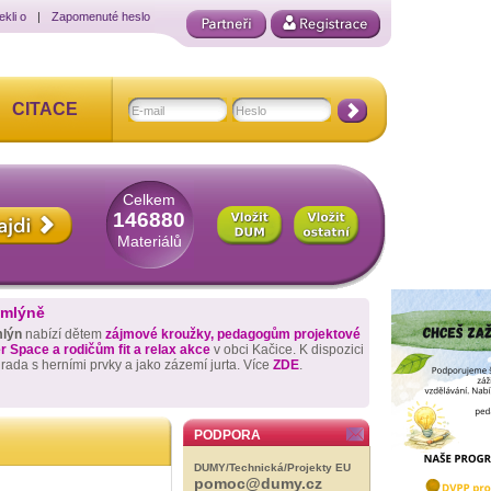
ekli o
|
Zapomenuté heslo
CITACE
Celkem
146880
Materiálů
 mlýně
mlýn
nabízí dětem
zájmové kroužky, pedagogům projektové
 Space a rodičům fit a relax akce
v obci Kačice. K dispozici
hrada s herními prvky a jako zázemí jurta. Více
ZDE
.
PODPORA
DUMY/Technická/Projekty EU
pomoc@dumy.cz