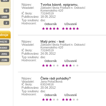
924
Název:
Tvorba básně, epigramu,
Vkladatel:
Základní škola Frýdlant n. Ostravicí
0
Komenského 420
IČ školy:
73184519
Publikováno:
18.05.2012
1480
Typ souboru:
doc
2
Hodnocení:
Odborník
Uživatelé
droje
Název:
Malý princ - test
44235
Vkladatel:
Základní škola Frýdlant n. Ostravicí
Komenského 420
93060
IČ školy:
73184519
Publikováno:
24.05.2012
2091
Typ souboru:
doc
2186
Hodnocení:
Odborník
Uživatelé
Název:
Čtete rádi pohádky?
Vkladatel:
Jana Poliačíková
IČ školy:
63024616
Publikováno:
20.04.2012
Typ souboru:
doc
Hodnocení:
Odborník
Uživatelé