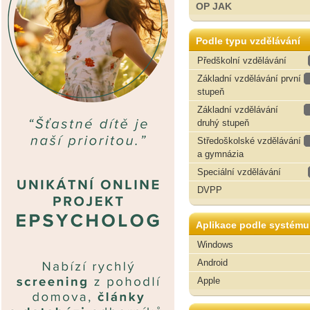
OP JAK
Podle typu vzdělávání
Předškolní vzdělávání
Základní vzdělávání první
stupeň
Základní vzdělávání
druhý stupeň
Středoškolské vzdělávání
a gymnázia
Speciální vzdělávání
DVPP
Aplikace podle systému
Windows
Android
Apple