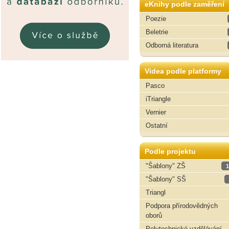
eKnihy podle zaměření
Poezie
Beletrie
Odborná literatura
Videa podle platformy
Pasco
iTriangle
Vernier
Ostatní
Podle projektu
"Šablony" ZŠ
1
"Šablony" SŠ
Triangl
Podpora přírodovědných
oborů
Polytechnické vzdělávání