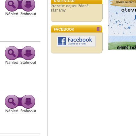
KALENDÁŘ
Prozatím nejsou žádné
záznamy
FACEBOOK