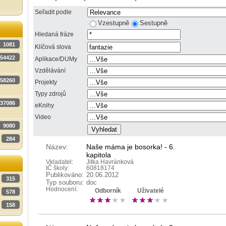
Seřadit podle
Vzestupně
Sestupně
Hledaná fráze
1081
Klíčová slova
54422
Aplikace/DUMy
Vzdělávání
58260
Projekty
Typy zdrojů
37086
eKnihy
Video
9080
284
Název:
Naše máma je bosorka! - 6.
kapitola
Vkladatel:
Jitka Havránková
IČ školy:
60818174
Publikováno:
20.06.2012
315
Typ souboru:
doc
Hodnocení:
Odborník
Uživatelé
578
158