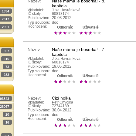
Název:
Naše máma je bosorka! - 8.
kapitola
Vkladatel:
Jitka Havránková
1334
IČ školy:
60818174
Publikováno:
20.06.2012
7617
Typ souboru:
doc
Hodnocení:
2951
Odborník
Uživatelé
Název:
Naše máma je bosorka! - 7.
357
kapitola
Vkladatel:
Jitka Havránková
115
IČ školy:
60818174
Publikováno:
19.06.2012
73
Typ souboru:
doc
233
Hodnocení:
Odborník
Uživatelé
Název:
Cizí holka
03843
Vkladatel:
Petr Chvojka
IČ školy:
72744189
28067
Publikováno:
30.04.2012
Typ souboru:
doc
20
Hodnocení:
Odborník
Uživatelé
16