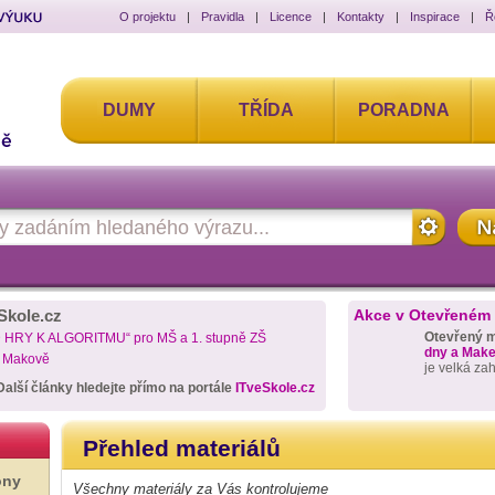
O projektu
|
Pravidla
|
Licence
|
Kontakty
|
Inspirace
|
Ř
DUMY
TŘÍDA
PORADNA
Skole.cz
Akce v Otevřeném
Otevřený 
D HRY K ALGORITMU“ pro MŠ a 1. stupně ZŠ
dny a Maker
a Makově
je velká za
Další články hledejte přímo na portále
ITveSkole.cz
Přehled materiálů
ony
Všechny materiály za Vás kontrolujeme