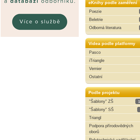
eKnihy podle zaměření
Poezie
Beletrie
Odborná literatura
Videa podle platformy
Pasco
iTriangle
Vernier
Ostatní
Podle projektu
"Šablony" ZŠ
1
"Šablony" SŠ
Triangl
Podpora přírodovědných
oborů
Polytechnické vzdělávání