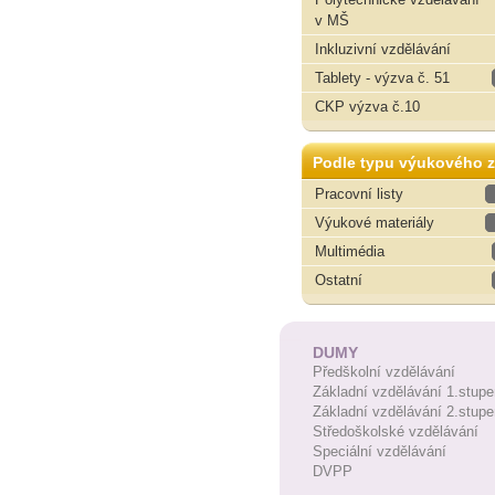
v MŠ
Inkluzivní vzdělávání
Tablety - výzva č. 51
CKP výzva č.10
Podle typu výukového z
Pracovní listy
Výukové materiály
Multimédia
Ostatní
DUMY
Předškolní vzdělávání
Základní vzdělávání 1.stupe
Základní vzdělávání 2.stupe
Středoškolské vzdělávání
Speciální vzdělávání
DVPP