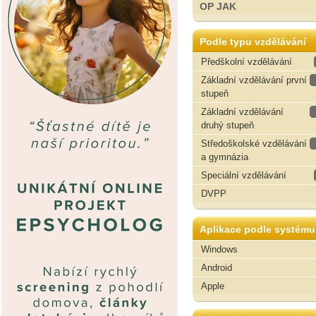
OP JAK
Podle typu vzdělávání
Předškolní vzdělávání
Základní vzdělávání první
stupeň
Základní vzdělávání
druhý stupeň
Středoškolské vzdělávání
a gymnázia
Speciální vzdělávání
DVPP
Aplikace podle systému
Windows
Android
Apple