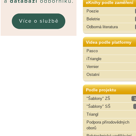
eKnihy podle zaměření
Poezie
Beletrie
Odborná literatura
Videa podle platformy
Pasco
iTriangle
Vernier
Ostatní
Podle projektu
"Šablony" ZŠ
1
"Šablony" SŠ
Triangl
Podpora přírodovědných
oborů
Polytechnické vzdělávání