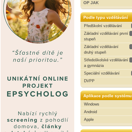
OP JAK
Podle typu vzdělávání
Předškolní vzdělávání
Základní vzdělávání první
stupeň
Základní vzdělávání
druhý stupeň
Středoškolské vzdělávání
a gymnázia
Speciální vzdělávání
DVPP
Aplikace podle systému
Windows
Android
Apple