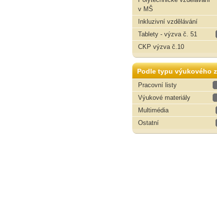
v MŠ
Inkluzivní vzdělávání
Tablety - výzva č. 51
CKP výzva č.10
Podle typu výukového z
Pracovní listy
Výukové materiály
Multimédia
Ostatní