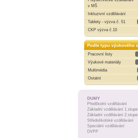
v MŠ
Inkluzivní vzdělávání
Tablety - výzva č. 51
CKP výzva č.10
Podle typu výukového z
Pracovní listy
Výukové materiály
Multimédia
Ostatní
DUMY
Předškolní vzdělávání
Základní vzdělávání 1.stupe
Základní vzdělávání 2.stupe
Středoškolské vzdělávání
Speciální vzdělávání
DVPP