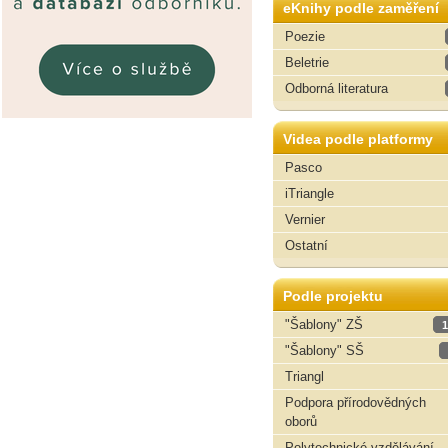
eKnihy podle zaměření
Poezie
Beletrie
Odborná literatura
Videa podle platformy
Pasco
iTriangle
Vernier
Ostatní
Podle projektu
"Šablony" ZŠ
1
"Šablony" SŠ
Triangl
Podpora přírodovědných
oborů
Polytechnické vzdělávání