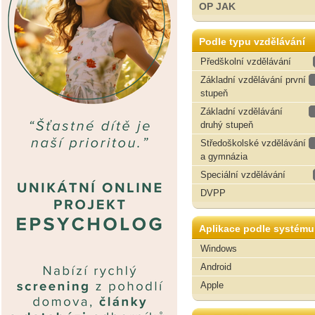
OP JAK
Podle typu vzdělávání
Předškolní vzdělávání
Základní vzdělávání první
stupeň
Základní vzdělávání
druhý stupeň
Středoškolské vzdělávání
a gymnázia
Speciální vzdělávání
DVPP
Aplikace podle systému
Windows
Android
Apple