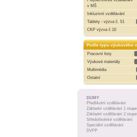
v MŠ
Inkluzivní vzdělávání
Tablety - výzva č. 51
CKP výzva č.10
Podle typu výukového z
Pracovní listy
Výukové materiály
Multimédia
Ostatní
DUMY
Předškolní vzdělávání
Základní vzdělávání 1.stupe
Základní vzdělávání 2.stupe
Středoškolské vzdělávání
Speciální vzdělávání
DVPP