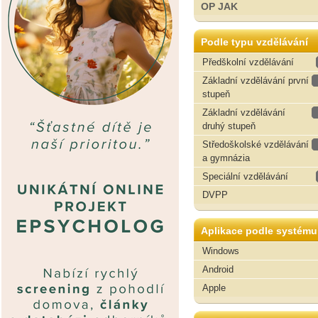
OP JAK
Podle typu vzdělávání
Předškolní vzdělávání
Základní vzdělávání první
stupeň
Základní vzdělávání
druhý stupeň
Středoškolské vzdělávání
a gymnázia
Speciální vzdělávání
DVPP
Aplikace podle systému
Windows
Android
Apple