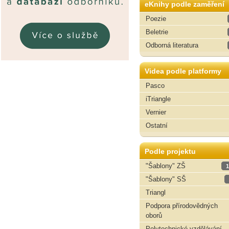
eKnihy podle zaměření
Poezie
Beletrie
Odborná literatura
Videa podle platformy
Pasco
iTriangle
Vernier
Ostatní
Podle projektu
"Šablony" ZŠ
1
"Šablony" SŠ
Triangl
Podpora přírodovědných
oborů
Polytechnické vzdělávání