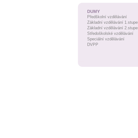
DUMY
Předškolní vzdělávání
Základní vzdělávání 1.stupe
Základní vzdělávání 2.stupe
Středoškolské vzdělávání
Speciální vzdělávání
DVPP