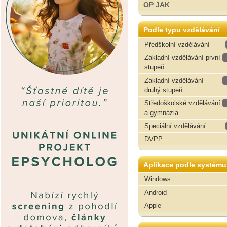
OP JAK
Podle typu vzdělávání
Předškolní vzdělávání
Základní vzdělávání první
stupeň
Základní vzdělávání
druhý stupeň
Středoškolské vzdělávání
a gymnázia
Speciální vzdělávání
DVPP
Aplikace podle systému
Windows
Android
Apple