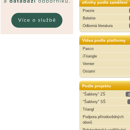
eKnihy podle zaměření
Poezie
Beletrie
Odborná literatura
Videa podle platformy
Pasco
iTriangle
Vernier
Ostatní
Podle projektu
"Šablony" ZŠ
1
"Šablony" SŠ
Triangl
Podpora přírodovědných
oborů
Polytechnické vzdělávání