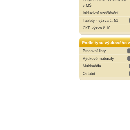
v MŠ
Inkluzivní vzdělávání
Tablety - výzva č. 51
CKP výzva č.10
Podle typu výukového z
Pracovní listy
Výukové materiály
Multimédia
Ostatní