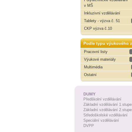
v MŠ
Inkluzivní vzdělávání
Tablety - výzva č. 51
CKP výzva č.10
Podle typu výukového z
Pracovní listy
Výukové materiály
Multimédia
Ostatní
DUMY
Předškolní vzdělávání
Základní vzdělávání 1.stupe
Základní vzdělávání 2.stupe
Středoškolské vzdělávání
Speciální vzdělávání
DVPP