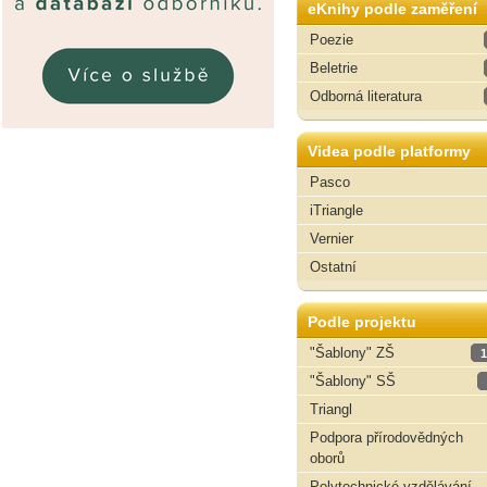
eKnihy podle zaměření
Poezie
Beletrie
Odborná literatura
Videa podle platformy
Pasco
iTriangle
Vernier
Ostatní
Podle projektu
"Šablony" ZŠ
1
"Šablony" SŠ
Triangl
Podpora přírodovědných
oborů
Polytechnické vzdělávání