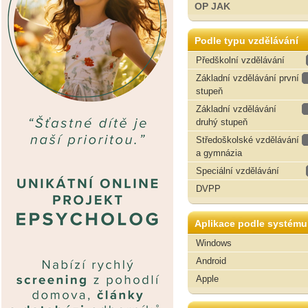
OP JAK
Podle typu vzdělávání
Předškolní vzdělávání
Základní vzdělávání první
stupeň
Základní vzdělávání
druhý stupeň
Středoškolské vzdělávání
a gymnázia
Speciální vzdělávání
DVPP
Aplikace podle systému
Windows
Android
Apple